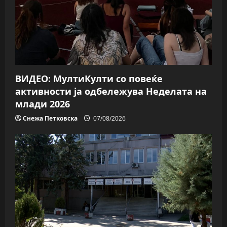
a
t
i
o
ВИДЕО: МултиКулти со повеќе
n
активности ја одбележува Неделата на
млади 2026
Снежа Петковска
07/08/2026