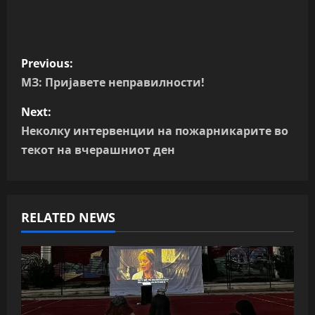
P
Previous:
o
МЗ: Пријавете неправилности!
s
Next:
Неколку интервенции на пожарникарите во
t
текот на вчерашниот ден
n
a
RELATED NEWS
v
i
g