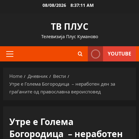
Skip
08/08/2026
8:37:11 AM
to
content
ТВ ПЛУС
Телевизија Плус Куманово
YOUTUBE
Primary
Menu
Home
Дневник
Вести
Утре е Голема Богородица – неработен ден за
граѓаните од православна вероисповед
Утре е Голема
Богородица – неработен