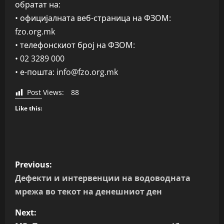
обратат на:
• официјалната веб-страница на ФЗОМ:
fzo.org.mk
• телефонскиот број на ФЗОМ:
• 02 3289 000
• е-пошта: info@fzo.org.mk
Post Views:
88
Like this:
P
Previous:
o
Дефекти и интервенции на водоводната
мрежа во текот на денешниот ден
s
Next:
t