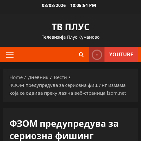
Skip
08/08/2026
10:05:55 PM
to
content
ТВ ПЛУС
Телевизија Плус Куманово
YOUTUBE
Primary
Menu
Home
Дневник
Вести
ФЗОМ предупредува за сериозна фишинг измама
која се одвива преку лажна веб-страница fzom.net
ФЗОМ предупредува за
сериозна фишинг