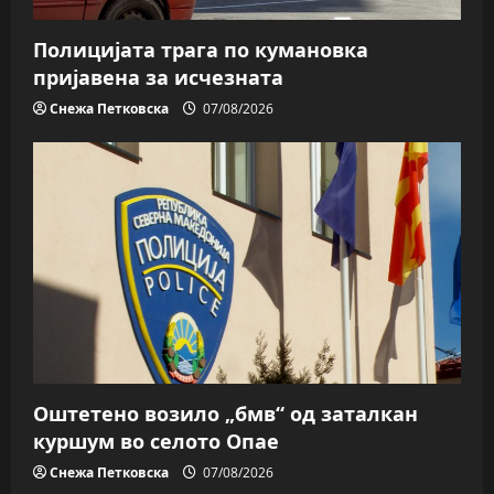
Полицијата трага пo кумановка
пријавена за исчезната
Снежа Петковска
07/08/2026
Оштетено возило „бмв“ од заталкан
куршум во селото Опае
Снежа Петковска
07/08/2026