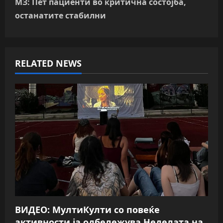
МЗ: Пет пациенти во критична состојба,
n
останатите стабилни
a
v
RELATED NEWS
i
g
a
t
i
o
n
ВИДЕО: МултиКулти со повеќе
активности ја одбележува Неделата на