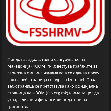
Фондот за здравствено осигурување на
Македонија (ФЗОМ) ги известува граѓаните за
сериозна фишинг измама која се одвива преку
лажна веб-страница со адреса fzom.net. Оваа
веб-страница се претставува како официјална
страница на ФЗОМ (fzo.org.mk) и има за цел да
украде лични и финансиски податоци на
граѓаните.