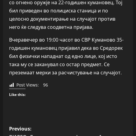
со огнено оружје на 22-годишен кумановец. Тој
бил приведен во полициска станица и по
целосно документирање на случајот против
него ќе следува соодветна пријава.
Вчеравечер во 19:00 часот во СВР Куманово 35-
годишен кумановец пријавил дека во Средорек
бил физички нападнат од едно лице, кој исто
така му се заканувал со остар предмет. Се
преземаат мерки за расчистување на случајот.
Post Views:
96
Like this:
P
Previous: