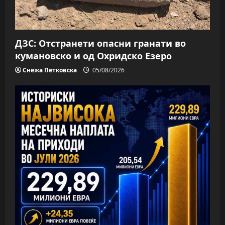
o
n
ДЗС: Отстранети опасни гранати во
кумановско и од Охридско Езеро
Снежа Петковска
05/08/2026