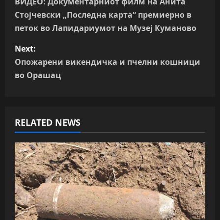
o
ВИДЕО: Документарниот филм на Анита
Стојчевски „Последна карта“ премиерно в
s
петок во Лапидариумот на Музеј Куманово
t
Next:
n
Опожарени викендичка и пчелни кошници
во Орашац
a
v
RELATED NEWS
i
g
a
t
i