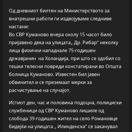
Од дневниот билтен на Министерството за
внатрешни работи ги издвојуваме следниве
настани:
Во СВР Куманово вчера околу 15 часот било
пријавено дека на улицата„ Др. Рибар“ неколку
лица физички нападнале 75-годишен
државјанин на Холандија, при што се здобил со
тешки телесни повреди констатирани во Општа
болница Куманово. Известен бил јавен
обвинител и се преземаат мерки за
расчистување на случајот.
Истиот ден, час и половина подоцна, полициски
службеници од СВР Куманово лишиле од
слобода 39-годишен жител на село Романовце
бидејќи на улицата „ Илинденска“ се заканувал