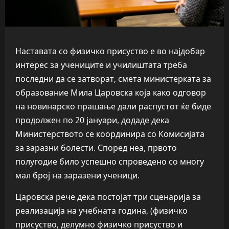
Наставата со физичко присуство е во најдобар
интерес за учениците и училиштата треба
последни да се затворат, смета министерката за
образование Мила Царовска која како одговор
на новинарско прашање дали распустот ќе биде
продолжен по 20 јануари, додаде дека
Министерството се координира со Комисијата
за заразни болести. Според неа, првото
полугодие било успешно спроведено со многу
мал број на заразени ученици.
Царовска рече дека постојат три сценарија за
реализација на учебната година, (физичко
присуство, делумно физичко присуство и