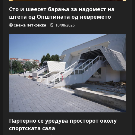
Сто и шеесет барања за надомест на
штета од Општината од невремето
Снежа Петковска
10/08/2026
Партерно се уредува просторот околу
спортската сала