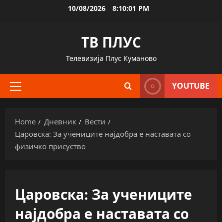
Skip
10/08/2026
8:10:01 PM
to
content
ТВ ПЛУС
Телевизија Плус Куманово
YOUTUBE
Primary
Menu
Home
Дневник
Вести
Царовска: За учениците најдобра е наставата со
физичко присуство
Царовска: За учениците
најдобра е наставата со