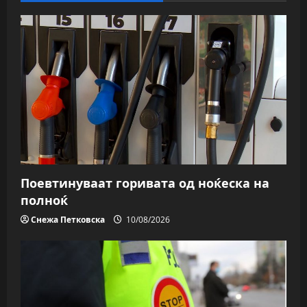
Поевтинуваат горивата од ноќеска на
полноќ
Снежа Петковска
10/08/2026