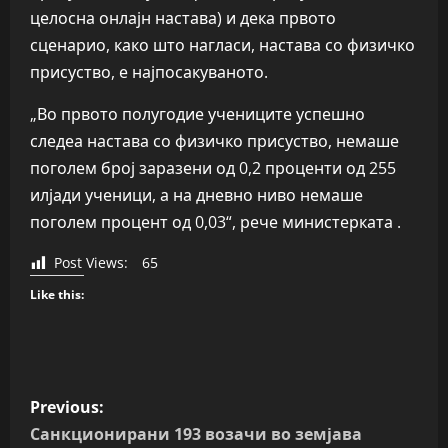
целосна онлајн настава) и дека првото
сценарио, како што нагласи, настава со физичко
присуство, е најпосакуваното.
„Во првото полугодие учениците успешно
следеа настава со физичко присуство, немаше
поголем број заразени од 0,2 проценти од 255
илјади ученици, а на дневно ниво немаше
поголем процент од 0,03“, рече министерката .
Post Views:
65
Like this:
P
Previous:
o
Санкционирани 193 возачи во земјава