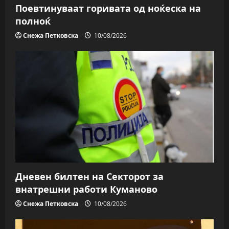
o
Поевтинуваат горивата од ноќеска на
n
полноќ
Снежа Петковска
10/08/2026
Дневен билтен на Секторот за
внатрешни работи Куманово
Снежа Петковска
10/08/2026