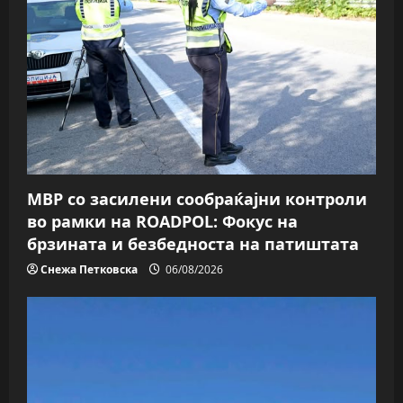
t
i
o
n
МВР со засилени сообраќајни контроли
во рамки на ROADPOL: Фокус на
брзината и безбедноста на патиштата
Снежа Петковска
06/08/2026