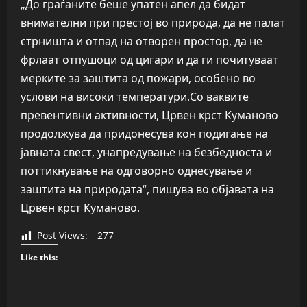
„До граѓаните беше упатен апел да бидат
внимателни при престој во природа, да не палат
стрништа и отпад на отворен простор, да не
фрлаат отпушоци од цигари и да ги почитуваат
мерките за заштита од пожари, особено во
услови на високи температури.Со ваквите
превентивни активности, Црвен крст Куманово
продолжува да придонесува кон подигање на
јавната свест, унапредување на безбедноста и
поттикнување на одговорно однесување и
заштита на природата“, пишува во објавата на
Црвен крст Куманово.
Post Views:
277
Like this: