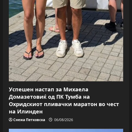
Успешен настап за Михаела
Домазетовиќ од ПК Тумба на
Охридскиот пливачки маратон во чест
на Илинден
Снежа Петковска
06/08/2026