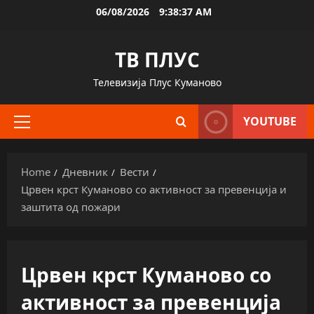
Skip
06/08/2026
9:38:38 AM
to
content
ТВ ПЛУС
Телевизија Плус Куманово
YOUTUBE
Primary
Menu
Home
Дневник
Вести
Црвен крст Куманово со активност за превенција и
заштита од пожари
Црвен крст Куманово со
активност за превенција