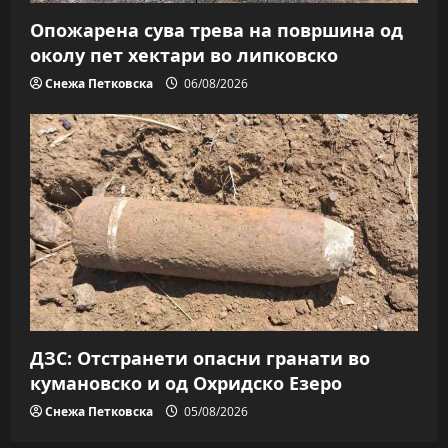
Опожарена сува трева на површина од
околу пет хектари во липковско
Снежа Петковска
06/08/2026
ДЗС: Отстранети опасни гранати во
кумановско и од Охридско Езеро
Снежа Петковска
05/08/2026