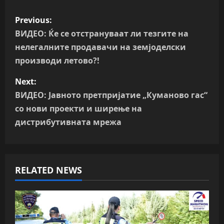
P
Previous:
o
ВИДЕО: Ќе се отстрануваат ли тезгите на
нелегалните продавачи на земјоделски
s
производи летово?!
t
Next:
n
ВИДЕО: Јавното претпријатие „Куманово гас“
со нови проекти и ширење на
a
дистрибутивната мрежа
v
i
RELATED NEWS
g
a