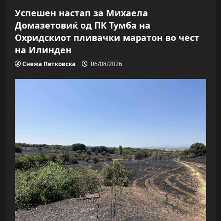
Успешен настап за Михаела
Домазетовиќ од ПК Тумба на
Охридскиот пливачки маратон во чест
на Илинден
Снежа Петковска
06/08/2026