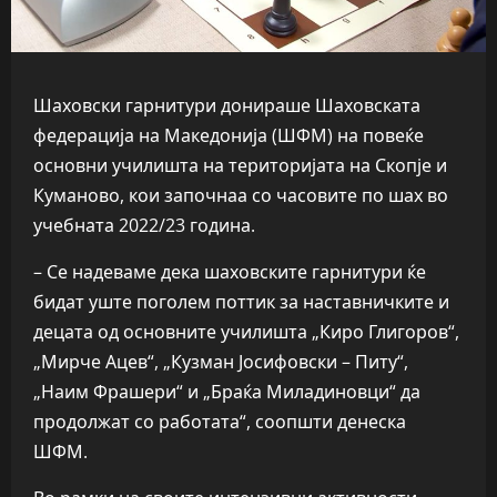
Шаховски гарнитури донираше Шаховската
федерација на Македонија (ШФМ) на повеќе
основни училишта на територијата на Скопје и
Куманово, кои започнаа со часовите по шах во
учебната 2022/23 година.
– Се надеваме дека шаховските гарнитури ќе
бидат уште поголем поттик за наставничките и
децата од основните училишта „Киро Глигоров“,
„Мирче Ацев“, „Кузман Јосифовски – Питу“,
„Наим Фрашери“ и „Браќа Миладиновци“ да
продолжат со работата“, соопшти денеска
ШФМ.