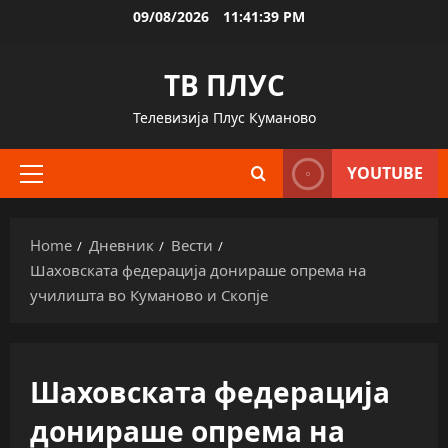
Skip
09/08/2026
11:41:40 PM
to
content
ТВ ПЛУС
Телевизија Плус Куманово
YOUTUBE
Primary
Menu
Home
Дневник
Вести
Шаховската федерација донираше опрема на
училишта во Куманово и Скопје
Шаховската федерација
донираше опрема на