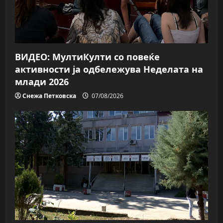
i
o
n
ВИДЕО: МултиКулти со повеќе
активности ја одбележува Неделата на
млади 2026
Снежа Петковска
07/08/2026