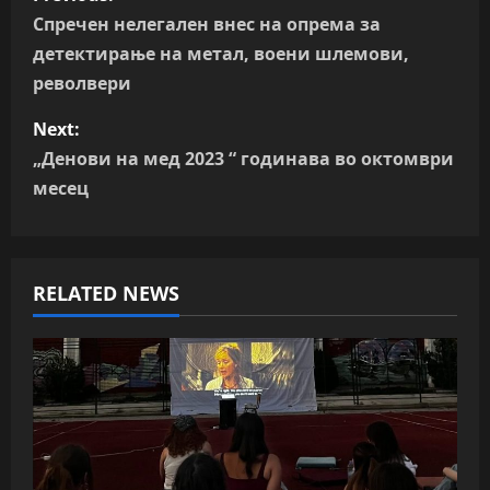
o
Спречен нелегален внес на опрема за
детектирање на метал, воени шлемови,
s
револвери
t
Next:
n
„Денови на мед 2023 “ годинава во октомври
месец
a
v
RELATED NEWS
i
g
a
t