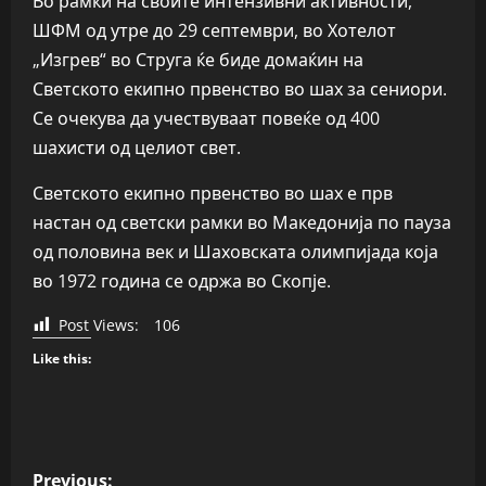
Во рамки на своите интензивни активности,
ШФМ од утре до 29 септември, во Хотелот
„Изгрев“ во Струга ќе биде домаќин на
Светското екипно првенство во шах за сениори.
Се очекува да учествуваат повеќе од 400
шахисти од целиот свет.
Светското екипно првенство во шах е прв
настан од светски рамки во Македонија по пауза
од половина век и Шаховската олимпијада која
во 1972 година се одржа во Скопје.
Post Views:
106
Like this:
P
Previous: