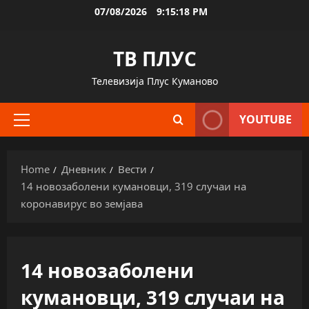
Skip
07/08/2026
9:15:19 PM
to
content
ТВ ПЛУС
Телевизија Плус Куманово
YOUTUBE
Primary
Menu
Home
Дневник
Вести
14 новозаболени кумановци, 319 случаи на
коронавирус во земјава
14 новозаболени
кумановци, 319 случаи на