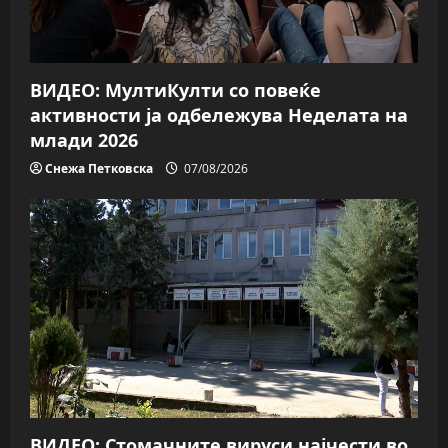
ВИДЕО: МултиКулти со повеќе
активности ја одбележува Неделата на
млади 2026
Снежа Петковска
07/08/2026
ВИДЕО: Стомачните вируси најчести во