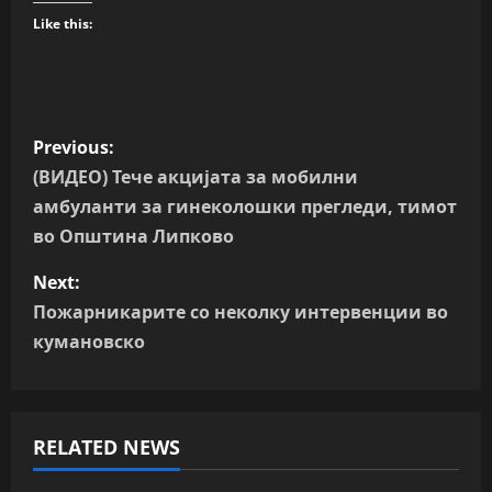
Like this:
P
Previous:
o
(ВИДЕО) Тече акцијата за мобилни
амбуланти за гинеколошки прегледи, тимот
s
во Општина Липково
t
Next:
n
Пожарникарите со неколку интервенции во
кумановско
a
v
RELATED NEWS
i