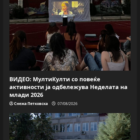
g
a
t
i
o
n
ВИДЕО: МултиКулти со повеќе
активности ја одбележува Неделата на
млади 2026
Снежа Петковска
07/08/2026