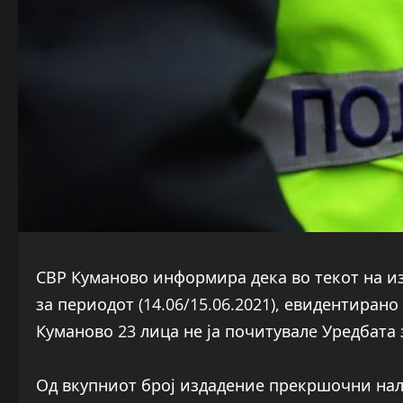
СВР Куманово информира дека во текот на и
за периодот (14.06/15.06.2021), евидентиран
Куманово 23 лица не ја почитувалe Уредбата
Од вкупниот број издадение прекршочни нало