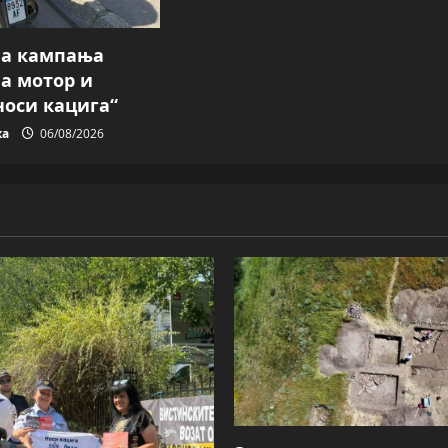
на кампања
на мотор и
носи кацига“
ка
06/08/2026