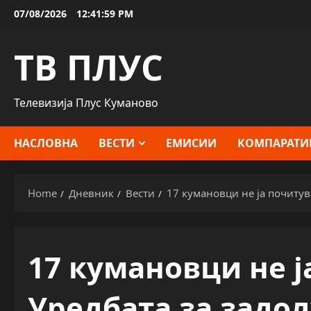
Skip
07/08/2026
12:42:00 PM
to
content
ТВ ПЛУС
Телевизија Плус Куманово
НАСЛОВНА
ВЕСТИ
ЕМИСИИ
КОМПАРАТИ
Home
Дневник
Вести
17 кумановци не ја почиту
17 кумановци не ј
Уредбата за задо