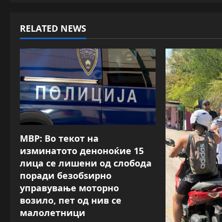
t
RELATED NEWS
n
a
v
i
g
a
МВР: Во текот на
изминатото деноноќие 15
t
лица се лишени од слобода
поради безобѕирно
i
управување моторно
o
возило, пет од нив се
малолетници