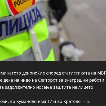
зминатото деноноќие според статистиката на МВ
о е дека на ниво на Секторот за внатрешни работи
 за задолжително носење заштита на лицето
зи, во Куманово има 17 и во Кратово – 6.