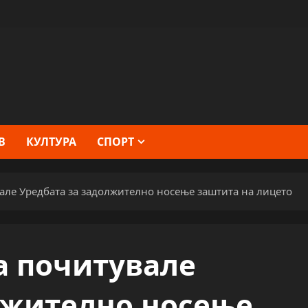
В
КУЛТУРА
СПОРТ
вале Уредбата за задолжително носење заштита на лицето
а почитувале
лжително носење