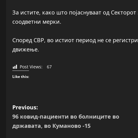
За истите, како што појаснуваат од Секторот
соодветни мерки.
Според СВР, во истиот период не се регистри
движење.
Post Views:
67
Like this:
P
Previous:
96 ковид-пациенти во болниците во
o
државата, во Куманово -15
s