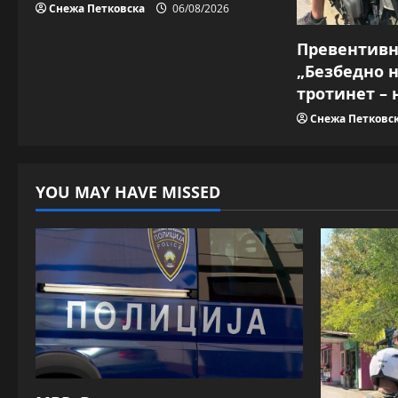
n
Снежа Петковска
06/08/2026
Превентив
„Безбедно 
тротинет – 
Снежа Петковс
YOU MAY HAVE MISSED