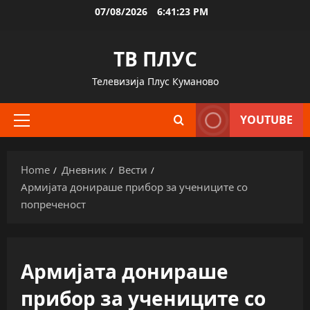
Skip
07/08/2026
6:41:23 PM
to
content
ТВ ПЛУС
Телевизија Плус Куманово
YOUTUBE
Primary
Menu
Home
Дневник
Вести
Армијата донираше прибор за учениците со
попреченост
Армијата донираше
прибор за учениците со