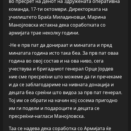
во пресрет на Денот на Здружената оперативна
команда, 17-ти октомври. Директорката на
училиштето Браќа Миладиновци, Марина
Манојловска истакна дека соработката со
армијата трае неколку години.
-Не е прв пат да донираат и минатата и пред
минатата година исто така беа. За прв пат оваа
година во овој состав и на ова ниво, сега
учествува и бригадниот генерал Орце Јордев
ние сме пресреќни што можеме да ги пречекаме
и да се заблагодариме на нивната донација и
децата беа среќни што видоа за прв пат генерал.
Тој им се обрати на начин кој сосема пригодно
им ги подели и подароците и децата се
пресреќни-нагласи Манојловска.
Таа се надева дека соработка со Армијата ќе