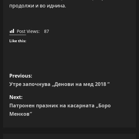
продолжи и во иднина.
Post Views:
87
Like this:
P
Previous:
o
Утре започнува „Денови на мед 2018 “
s
Next:
Патронен празник на касарната „Боро
t
Менков″
n
a