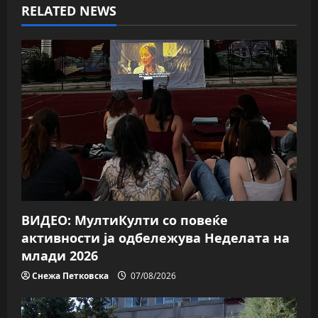
RELATED NEWS
v
i
g
a
t
i
o
ВИДЕО: МултиКулти со повеќе
n
активности ја одбележува Неделата на
млади 2026
Снежа Петковска
07/08/2026