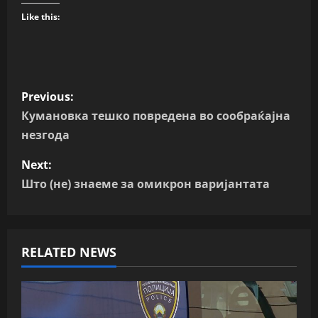
Like this:
P
Previous:
o
Кумановка тешко повредена во сообраќајна
незгода
s
Next:
t
Што (не) знаеме за омикрон варијантата
n
a
RELATED NEWS
v
i