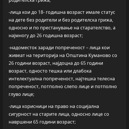
-лица кои до 18- годишна возраст имале статус
на дете без родители и без родителска грижа,
односно и по престанување на старателство, а
најмногу до 26 годишна возраст;
-надоместок заради попреченост – лица кои
живеат на територија на Општина Куманово со
26 години возраст, најдоцна до 65 години
возраст, односто тешка или длабока
интелектуална попреченост, најтешка телесна
попреченост, потполно слепо лице и потполно
глуво лице;
-лица корисници на право на социјална
сигурност на старите лица, односно лице со
навршени 65 години возраст;