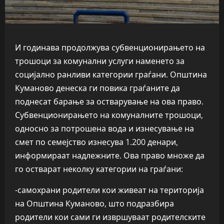
И годинава продолжува субвенционирањето на
трошоци за комунални услуги наменето за
социјално ранливи категории граѓани. Општина
Куманово денеска ги повика граѓаните да
поднесат барање за остварување на ова право.
Субвенционирањето на комуналните трошоци,
односно за потрошена вода и изнесување на
смет по семејство изнесува 1.200 денари,
информираат надлежните. Ова право множе да
го остварат неколку категории на граѓани:
-самохрани родители кои живеат на територија
на Општина Куманово, што подразбира
родители кои сами ги извршуваат родителските