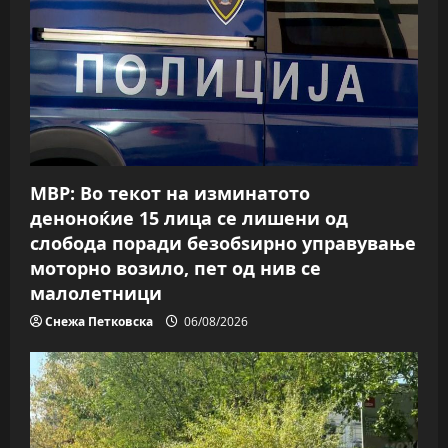
g
a
t
i
o
МВР: Во текот на изминатото
n
деноноќие 15 лица се лишени од
слобода поради безобѕирно управување
моторно возило, пет од нив се
малолетници
Снежа Петковска
06/08/2026