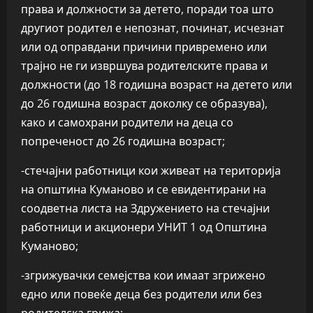
права и должности за детето, поради тоа што
другиот родител е непознат, починат, исчезнат
или од оправдани причини привремено или
трајно не ги извршува родителските права и
должности (до 18 годишна возраст на детето или
до 26 годишна возраст доколку се образува),
како и самохрани родители на деца со
попреченост до 26 годишна возраст;
-стечајни работници кои живеат на територија
на општина Куманово и се евидентирани на
соодветна листа на Здружението на стечајни
работници и акционери УНИТ 1 од Општина
Куманово;
-згрижувачки семејства кои имаат згрижено
едно или повеќе деца без родители или без
родителска грижа;