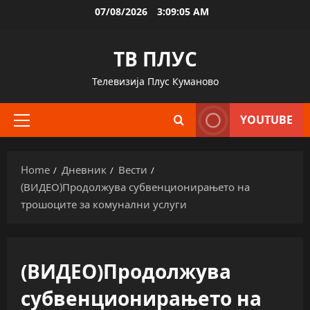
Skip
07/08/2026
3:09:06 AM
to
content
ТВ ПЛУС
Телевизија Плус Куманово
YOUTUBE
Primary
Menu
Home
Дневник
Вести
(ВИДЕО)Продолжува субвенционирањето на
трошоците за комунални услуги
(ВИДЕО)Продолжува
субвенционирањето на