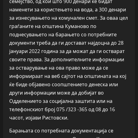
семејство, од кои што 900 денари ќе бидат
наменети за користењето на вода, а 300 денари
за изнесувањето на комунален смет. За оваа цел
граѓаните на општина Куманово по
поднесувањето на барањето со потребните
документи треба да ги достават најдоцна до 28
јануари 2022 година за да можат да ги остварат
своите права. За дополнителните информации
за остварување на ова право може да се
информираат на веб сајтот на општината на кој
ќе биде објавено соопштението денеска или
други информации може да добијат во
Одделението за социјална заштита или на
телефонскиот број 075 /323 -365 од 08 до 16
часот, изјави Ристовски.
Барањата со потребната документација се