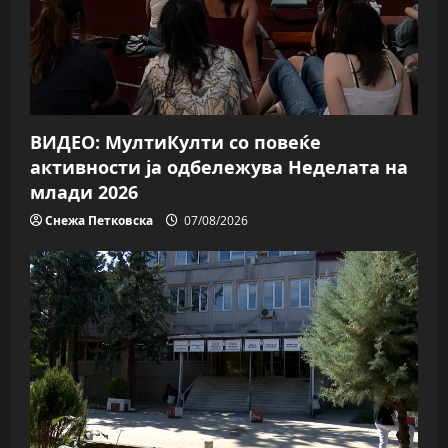
t
i
o
n
ВИДЕО: МултиКулти со повеќе
активности ја одбележува Неделата на
млади 2026
Снежа Петковска
07/08/2026