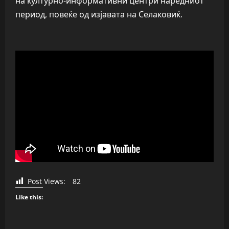
на културно-информативни центри наредниот
период, повеќе од изјавата на Селаковиќ.
Post Views:
82
Like this: