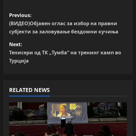
P
Previous:
o
(ВИДЕО)Објавен оглас за избор на правни
субјекти за заловување бездомни кучиња
s
Next:
t
Тенисери од ТК „Тумба“ на тренинг камп во
n
Турција
a
v
RELATED NEWS
i
g
a