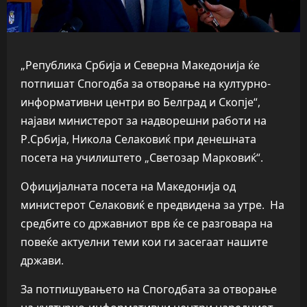
„Република Србија и Северна Македонија ќе
потпишат Спогодба за отворање на културно-
информативни центри во Белград и Скопје“,
најави министерот за надворешни работи на
Р.Србија, Никола Селаковиќ при денешната
посета на училиштето „Светозар Марковиќ“.
Официјалната посета на Македонија од
министерот Селаковиќ е предвидена за утре. На
средбите со државниот врв ќе се разговара на
повеќе актуелни теми кои ги засегаат нашите
држави.
За потпишувањето на Спогодбата за отворање