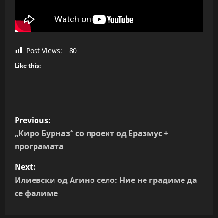
Post Views:
80
Like this:
P
Previous:
o
„Киро Бурназ“ со проект од Еразмус +
програмата
s
Next:
t
Илиевски од Агино село: Ние не градиме да
n
се фалиме