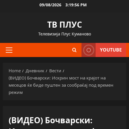
Skip
09/08/2026
3:19:57 PM
to
content
ТВ ПЛУС
Телевизија Плус Куманово
YOUTUBE
Primary
Menu
Home
Дневник
Вести
(ВИДЕО) Бочварски: Искрин мост на крајот на
месецов ќе биде пуштен за сообраќај под времен
режим
(ВИДЕО) Бочварски: