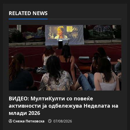
a
v
RELATED NEWS
i
g
a
t
i
o
n
ВИДЕО: МултиКулти со повеќе
активности ја одбележува Неделата на
млади 2026
Снежа Петковска
07/08/2026