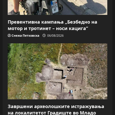
Превентивна кампања „Безбедно на
мотор и тротинет – носи кацига“
Снежа Петковска
06/08/2026
Завршени археолошките истражувања
на локалитетот Градиште во Младо