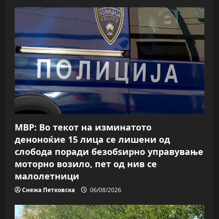
g
a
t
i
o
n
МВР: Во текот на изминатото
деноноќие 15 лица се лишени од
слобода поради безобѕирно управување
моторно возило, пет од нив се
малолетници
Снежа Петковска
06/08/2026