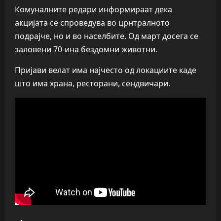
Комуналните редари информираат дека
акцијата се спроведува во црнтралното
подрајче, но и во населбите. Од март досега се
заловени 70-ина бездомни животни.
Пријави велат има најчесто од локациите каде
што има храна, ресторани, сендвичари.