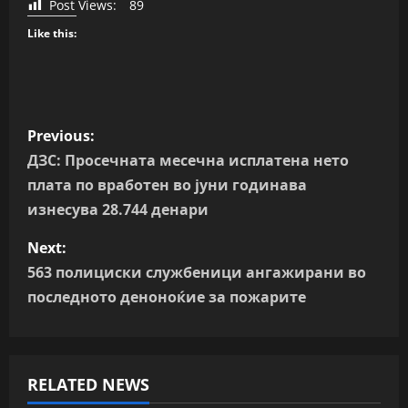
Post Views:
89
Like this:
P
Previous:
o
ДЗС: Просечната месечна исплатена нето
плата по вработен во јуни годинава
s
изнесува 28.744 денари
t
Next:
n
563 полициски службеници ангажирани во
последното деноноќие за пожарите
a
v
RELATED NEWS
i