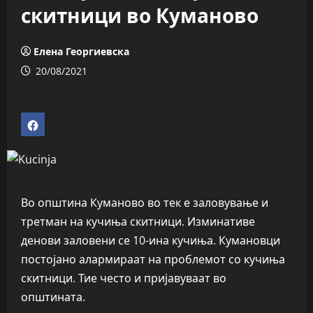
скитници во Куманово
Елена Георгиевска
20/08/2021
Во општина Куманово во тек е заловување и
третман на кучиња скитници. Изминативе
денови заловени се 10-ина кучиња. Кумановци
постојано алармираат на проблемот со кучиња
скитници. Тие често и пријавуваат во
општината.