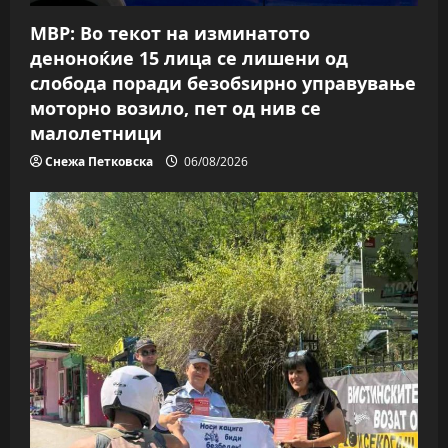
МВР: Во текот на изминатото
деноноќие 15 лица се лишени од
слобода поради безобѕирно управување
моторно возило, пет од нив се
малолетници
Снежа Петковска
06/08/2026