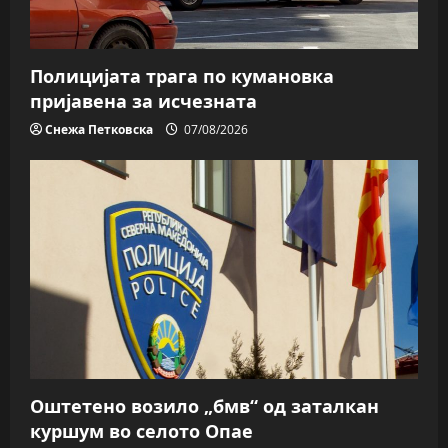
Полицијата трага пo кумановка
пријавена за исчезната
Снежа Петковска
07/08/2026
Оштетено возило „бмв“ од заталкан
куршум во селото Опае