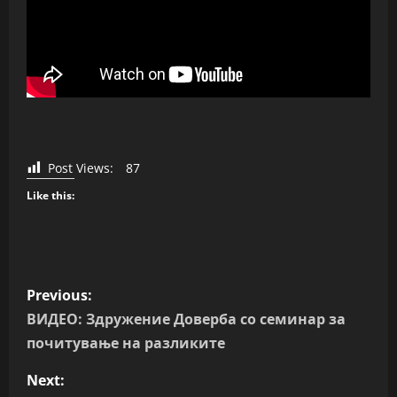
Post Views:
87
Like this:
P
Previous:
o
ВИДЕО: Здружение Доверба со семинар за
почитување на разликите
s
Next: