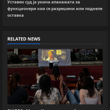
t
Уставен суд ја укина апанажата за
n
функционери кои се разрешени или поднеле
оставка
a
v
RELATED NEWS
i
g
a
t
i
o
n