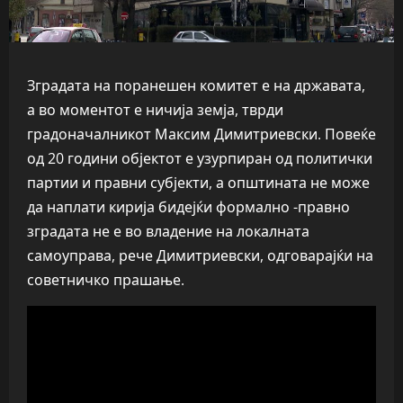
Зградата на поранешен комитет е на државата,
а во моментот е ничија земја, тврди
градоначалникот Максим Димитриевски. Повеќе
од 20 години објектот е узурпиран од политички
партии и правни субјекти, а општината не може
да наплати кирија бидејќи формално -правно
зградата не е во владение на локалната
самоуправа, рече Димитриевски, одговарајќи на
советничко прашање.