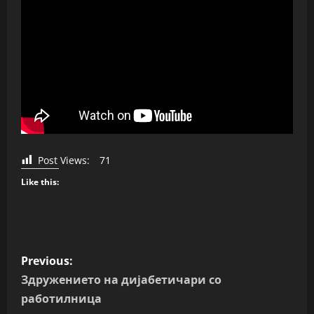
Post Views:
71
Like this:
P
Previous:
o
Здружението на дијабетичари со
работилница
s