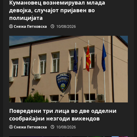
n
Кумановец вознемирувал млада
девојка, случајот пријавен во
полицијата
Снежа Петковска
10/08/2026
Повредени три лица во две одделни
сообраќајни незгоди викендов
Снежа Петковска
10/08/2026