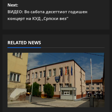
Next:
t
ВИДЕО: Во сабота десеттиот годишен
n
концерт на КУД „Српски вез“
a
v
RELATED NEWS
i
g
a
t
i
o