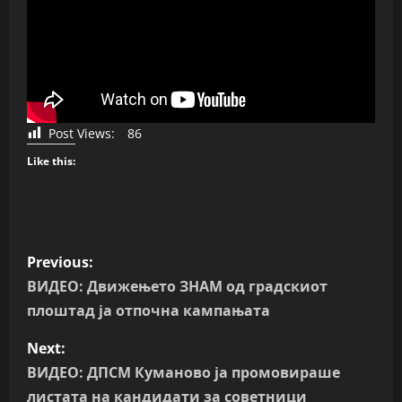
Post Views:
86
Like this:
P
Previous:
o
ВИДЕО: Движењето ЗНАМ од градскиот
плоштад ја отпочна кампањата
s
Next:
t
ВИДЕО: ДПСМ Куманово ја промовираше
листата на кандидати за советници