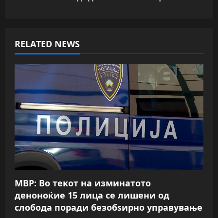
n
a
v
RELATED NEWS
i
g
a
t
i
o
n
МВР: Во текот на изминатото
деноноќие 15 лица се лишени од
слобода поради безобѕирно управување