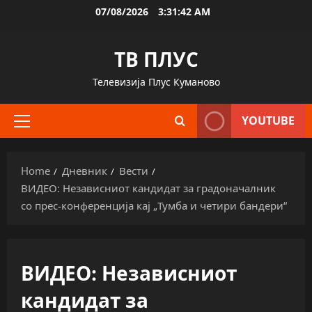
Skip
07/08/2026
3:31:42 AM
to
content
ТВ ПЛУС
Телевизија Плус Куманово
YOUTUBE
Primary
Menu
Home
Дневник
Вести
ВИДЕО: Независниот кандидат за градоначалник
со прес-конференција кај „Тумба и четири бандери“
ВИДЕО: Независниот
кандидат за