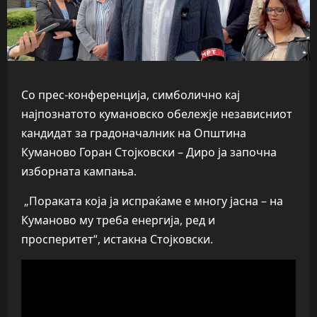
Со прес-конференција, симболично кај
најпознатото кумановско обележје независниот
кандидат за градоначалник на Општина
Куманово Горан Стојковски – Диро ја започна
изборната кампања.
„Пораката која ја испраќаме е многу јасна – на
Куманово му треба енергија, ред и
просперитет“, истакна Стојковски.