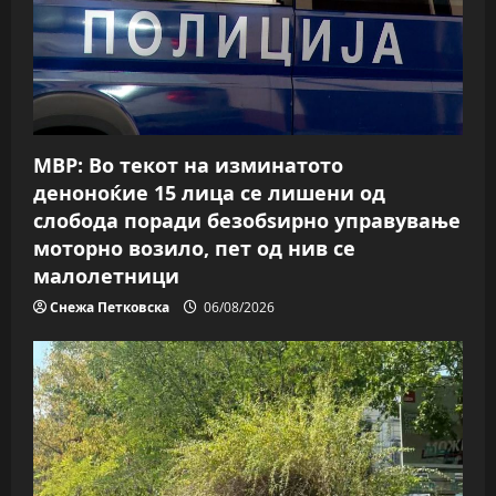
МВР: Во текот на изминатото
деноноќие 15 лица се лишени од
слобода поради безобѕирно управување
моторно возило, пет од нив се
малолетници
Снежа Петковска
06/08/2026