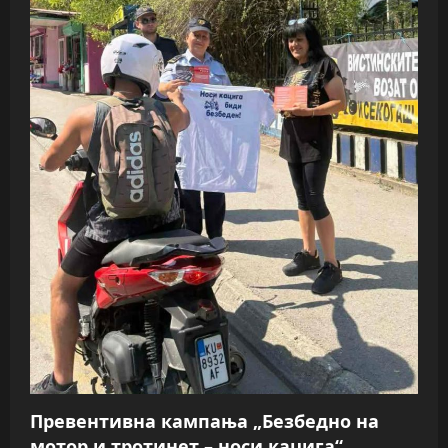
Превентивна кампања „Безбедно на
мотор и тротинет – носи кацига“