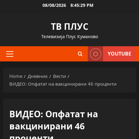
Skip
08/08/2026
8:45:30 PM
to
content
ТВ ПЛУС
Телевизија Плус Куманово
YOUTUBE
Primary
Menu
Home
Дневник
Вести
ВИДЕО: Опфатат на вакцинирани 46 проценти
ВИДЕО: Опфатат на
вакцинирани 46
проценти