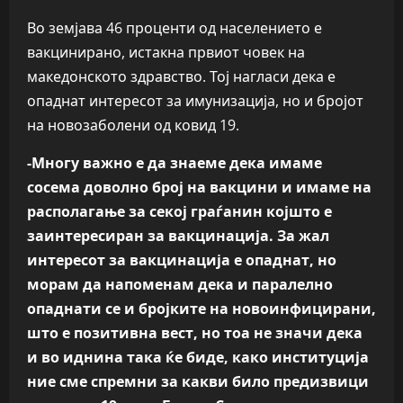
Во земјава 46 проценти од населението е
вакцинирано, истакна првиот човек на
македонското здравство. Тој нагласи дека е
опаднат интересот за имунизација, но и бројот
на новозаболени од ковид 19.
-Многу важно е да знаеме дека имаме
сосема доволно број на вакцини и имаме на
располагање за секој граѓанин којшто е
заинтересиран за вакцинација. За жал
интересот за вакцинација е опаднат, но
морам да напоменам дека и паралелно
опаднати се и бројките на новоинфицирани,
што е позитивна вест, но тоа не значи дека
и во иднина така ќе биде, како институција
ние сме спремни за какви било предизвици