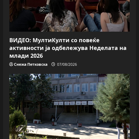
i
o
n
ВИДЕО: МултиКулти со повеќе
активности ја одбележува Неделата на
млади 2026
Снежа Петковска
07/08/2026