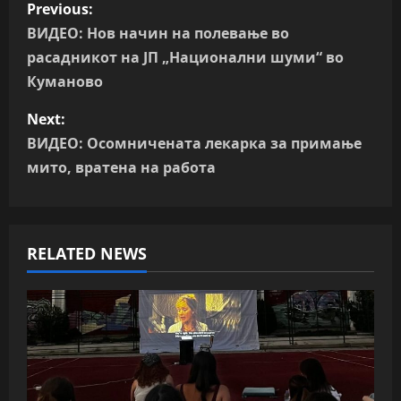
P
Previous:
o
ВИДЕО: Нов начин на полевање во
расадникот на ЈП „Национални шуми“ во
s
Куманово
t
Next:
n
ВИДЕО: Осомничената лекарка за примање
мито, вратена на работа
a
v
RELATED NEWS
i
g
a
t