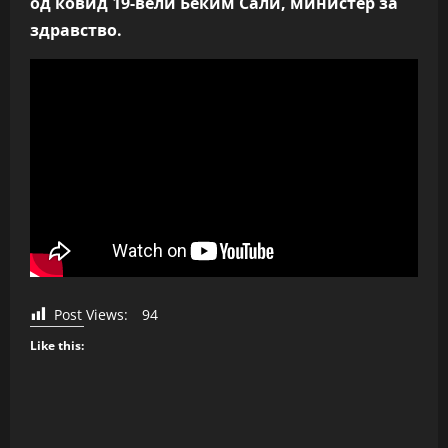
од ковид 19-вели Беким Сали, министер за
здравство.
Post Views:
94
Like this: