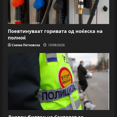
i
o
n
Поевтинуваат горивата од ноќеска на
полноќ
Снежа Петковска
10/08/2026