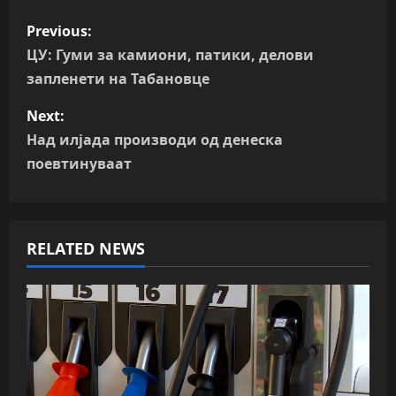
P
Previous:
o
ЦУ: Гуми за камиони, патики, делови
запленети на Табановце
s
Next:
t
Над илјада производи од денеска
n
поевтинуваат
a
v
RELATED NEWS
i
g
a
t