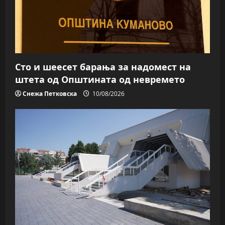
Сто и шеесет барања за надомест на
штета од Општината од невремето
Снежа Петковска
10/08/2026