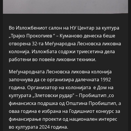
Во Изложбениот салон на НУ Центар за култура
„Трајко Прокопиев “ – Куманово денеска беше
отворена 32-та Меѓународна Лесновска ликовна
колонија. Изложбата содржи триесетина дела
работени во повеќе ликовни техники.
Меѓународната Лесновска ликовна колонија
започнува да се организира далечната 1992
година. Организатор на колонијата е Дом на
културата „Злетовски рудар” – Пробиштип ,со
финансиска подршка од Општина Пробиштип, a
оваа година е избрана на Годишниот конкурс за
финансирање проекти од национален интерес
во културата 2024 година.