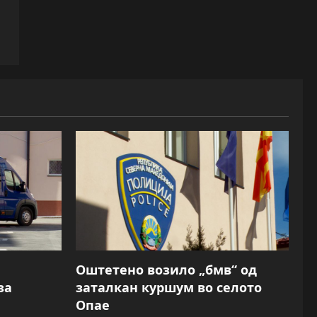
Оштетено возило „бмв“ од
за
заталкан куршум во селото
Опае