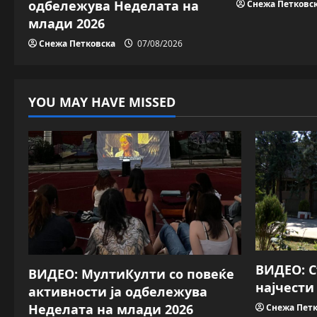
одбележува Неделата на
Снежа Петковс
i
млади 2026
Снежа Петковска
07/08/2026
o
n
YOU MAY HAVE MISSED
ВИДЕО: 
ВИДЕО: МултиКулти со повеќе
најчести
активности ја одбележува
Неделата на млади 2026
Снежа Петк