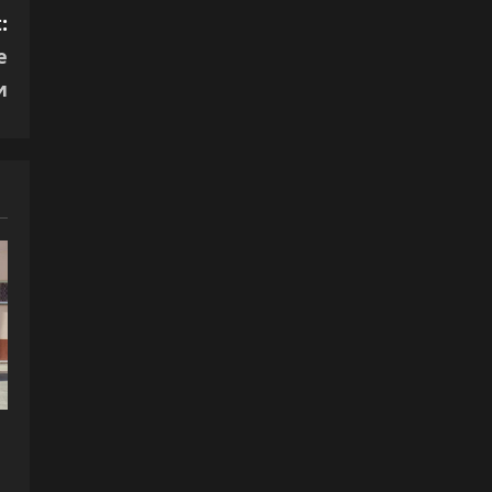
:
е
и