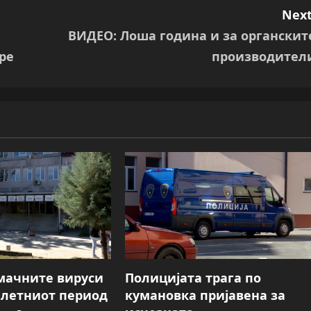
Next
ВИДЕО: Лоша година и за органскит
ре
производител
мачните вируси
Полицијата трага пo
о летниот период
кумановка пријавена за