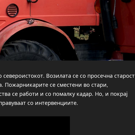
о североистокот. Возилата се со просечна старост
на. Пожарникарите се сместени во стари,
тва се работи и со помалку кадар. Но, и покрај
правуваат со интервенциите.