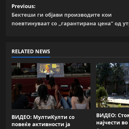
P
Previous:
Бектеши ги објави производите кои
o
поевтинуваат со „гарантирана цена“ од ут
s
t
RELATED NEWS
n
a
v
i
g
a
ВИДЕО: Сто
ВИДЕО: МултиКулти со
најчести в
повеќе активности ја
t