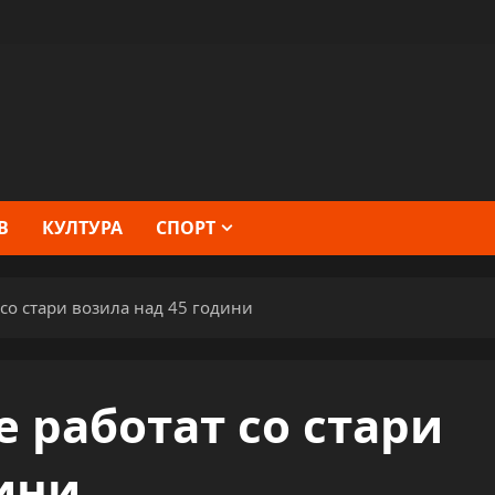
В
КУЛТУРА
СПОРТ
со стари возила над 45 години
 работат со стари
дини