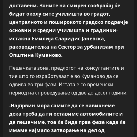
доставени. Зоните на смирен сообраќај ќе
бидат околу сите училишта во градот,
централното и поширокото градско подрачје
основни и средни училишта и градинки-
истакна Емилија Сларидис Јаневска,
раководителка на Сектор за урбанизам при
Општина Куманово.
Пешачката зона, предлогот на консултантите и
тие што го изработуваат е во Куманово да се
одвива во три фази. Истата е со временски
период на спроведување од две до десет години.
-Најпрвин мора самите да се навикнеме
дека треба да ги оставиме автомобилите и
да пешачиме, тоа ќе биде прва фаза каде ќе
имаме најмало затворање на дел од