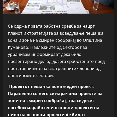
Се одржа првата работна средба за нацрт
планот и стратегијата за воведување пешачка
зона и зона на смирен сообраќај во Општина
Куманово. Надлежните од Секторот за
урбанизам информираат дека било
презентирано дел од досега сработеното пред
претставниците на внатрешните членови од
општинските сектори.
-Проектот пешачка зона е еден проект.
Паралелно со него се нарачани проекти за
зони на смирен сообраќај, тоа се десет
посебни изработени основни проекти на
ниво на основни проекти ќе бидат