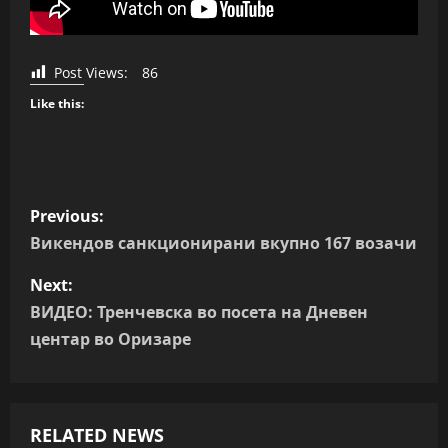
Post Views:
86
Like this:
P
Previous:
o
Викендов санкционирани вкупно 167 возачи
s
Next:
ВИДЕО: Тренчевска во посета на Дневен
t
центар во Оризаре
n
a
RELATED NEWS