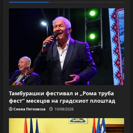
v
i
g
a
t
i
o
n
Тамбурашки фестивал и „Рома труба
фест“ месецов на градскиот плоштад
Снежа Петковска
10/08/2026