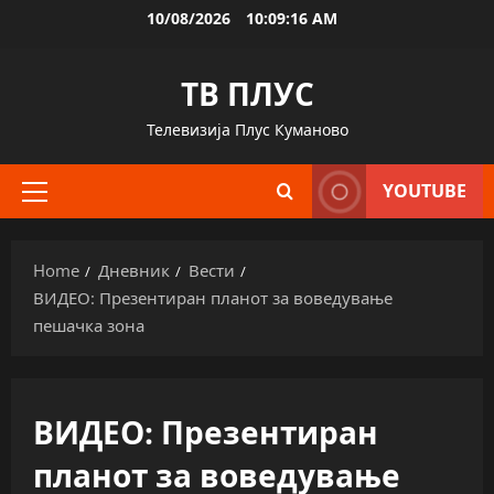
Skip
10/08/2026
10:09:17 AM
to
content
ТВ ПЛУС
Телевизија Плус Куманово
YOUTUBE
Primary
Menu
Home
Дневник
Вести
ВИДЕО: Презентиран планот за воведување
пешачка зона
ВИДЕО: Презентиран
планот за воведување