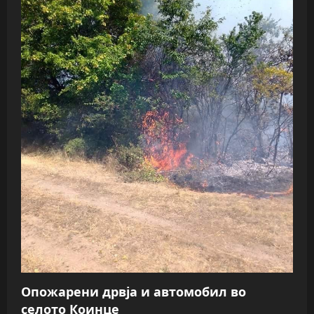
Опожарени дрвја и автомобил во
селото Коинце