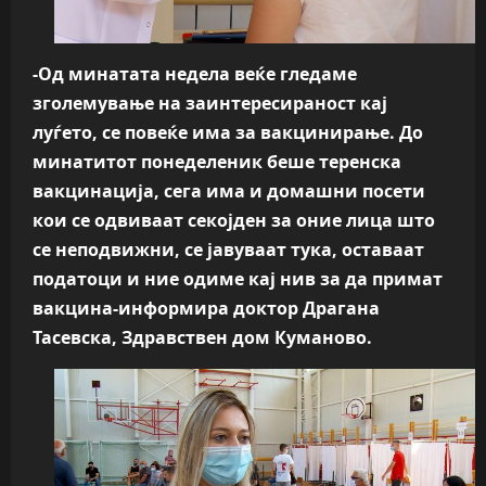
-Од минатата недела веќе гледаме
зголемување на заинтересираност кај
луѓето, се повеќе има за вакцинирање. До
минатитот понеделеник беше теренска
вакцинација, сега има и домашни посети
кои се одвиваат секојден за оние лица што
се неподвижни, се јавуваат тука, оставаат
податоци и ние одиме кај нив за да примат
вакцина-информира доктор Драгана
Тасевска, Здравствен дом Куманово.