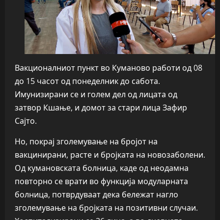
Вакционалниот пункт во Куманово работи од 08
до 15 часот од понеделник до сабота.
Имунизирани се и голем дел од лицата од
затвор Кшање, и домот за стари лица Зафир
Сајто.
Но, покрај зголемување на бројот на
вакцинирани, расте и бројката на новозаболени.
Од кумановската болница, каде од неодамна
повторно се врати во функција модуларната
болница, потврдуваат дека бележат нагло
зголемување на бројката на позитивни случаи.