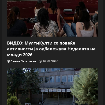
a
t
i
o
n
ВИДЕО: МултиКулти со повеќе
активности ја одбележува Неделата на
млади 2026
Снежа Петковска
07/08/2026