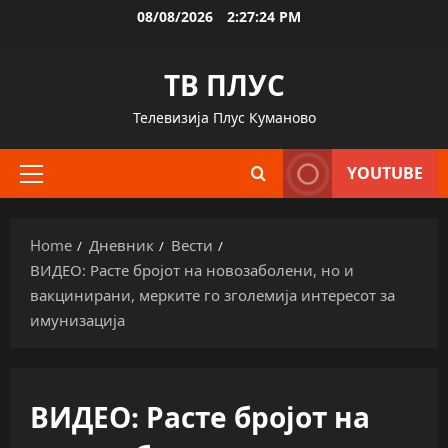
Skip
08/08/2026
2:27:25 PM
to
content
ТВ ПЛУС
Телевизија Плус Куманово
YOUTUBE
Primary
Menu
Home
Дневник
Вести
ВИДЕО: Расте бројот на новозаболени, но и
вакцинирани, мерките го зголемија интересот за
имунизација
ВИДЕО: Расте бројот на