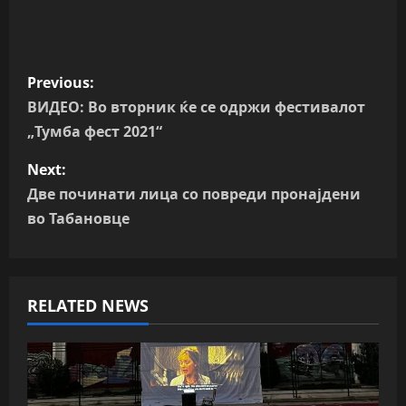
P
Previous:
o
ВИДЕО: Во вторник ќе се одржи фестивалот
„Тумба фест 2021“
s
Next:
t
Две починати лица со повреди пронајдени
n
во Табановце
a
v
RELATED NEWS
i
g