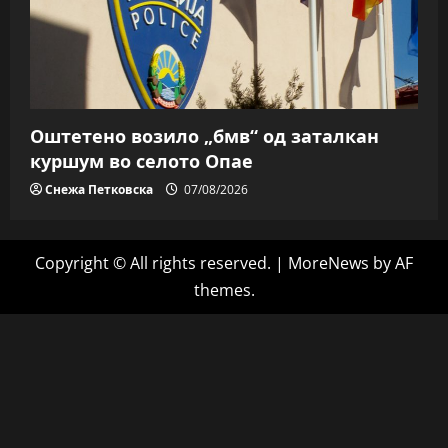
Оштетено возило „бмв“ од заталкан
куршум во селото Опае
Снежа Петковска
07/08/2026
Copyright © All rights reserved.
|
MoreNews
by AF
themes.