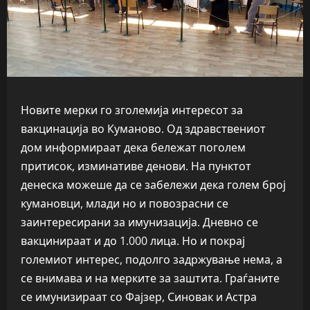
Новите мерки го зголемија интересот за
вакцинација во Куманово. Од здравствениот
дом информираат дека бележат поголем
притисок, изминативе денови. На пунктот
денеска можеше да се забележи дека голем број
кумановци, млади но и повозрасни се
заинтересирани за имунизација. Дневно се
вакцинираат и до 1.000 лица. Но и покрај
големиот интерес, подолго задржување нема, а
се внимава и на мерките за заштита. Граѓаните
се имунизираат со Фајзер, Синовак и Астра