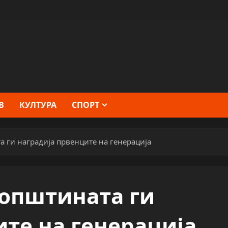
В
КУЛТУРА
СПОРТ
а ги наградија првенците на генерација
 општината ги
ите на генерација