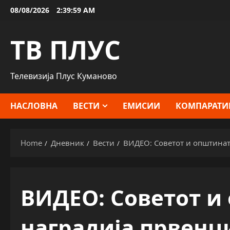
Skip
08/08/2026
2:40:00 AM
to
content
ТВ ПЛУС
Телевизија Плус Куманово
НАСЛОВНА
ВЕСТИ
ЕМИСИИ
КОМПАРАТИ
Home
Дневник
Вести
ВИДЕО: Советот и општинат
ВИДЕО: Советот и
наградија првенц