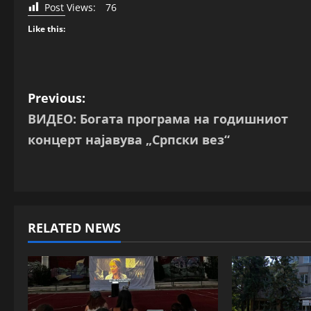
Post Views:
76
Like this:
P
Previous:
ВИДЕО: Богата програма на годишниот
o
концерт најавува „Српски вез“
s
t
n
RELATED NEWS
a
v
i