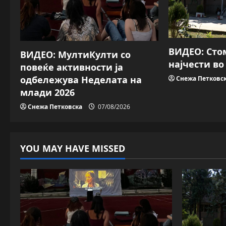
g
a
ВИДЕО: Сто
ВИДЕО: МултиКулти со
t
најчести в
повеќе активности ја
i
одбележува Неделата на
Снежа Петковс
млади 2026
o
Снежа Петковска
07/08/2026
n
YOU MAY HAVE MISSED