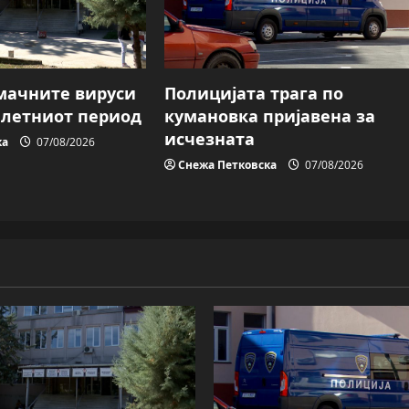
мачните вируси
Полицијата трага пo
о летниот период
кумановка пријавена за
исчезната
ка
07/08/2026
Снежа Петковска
07/08/2026