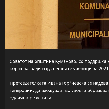
Советот на општина Куманово, со поддршка 
кој ги награди најуспешните ученици за 2021
Претседателката Ивана Ѓорѓиевска се надева
генерации, да вложуваат во своето образова
одлични резултати.