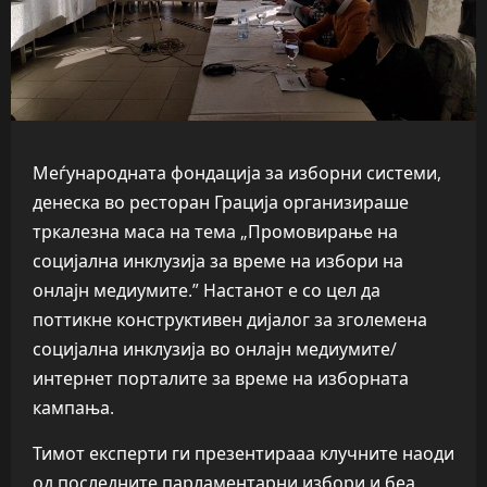
Меѓународната фондација за изборни системи,
денеска во ресторан Грација организираше
тркалезна маса на тема „Промовирање на
социјална инклузија за време на избори на
онлајн медиумите.” Настанот е со цел да
поттикне конструктивен дијалог за зголемена
социјална инклузија во онлајн медиумите/
интернет порталите за време на изборната
кампања.
Тимот експерти ги презентирааа клучните наоди
од последните парламентарни избори и беа