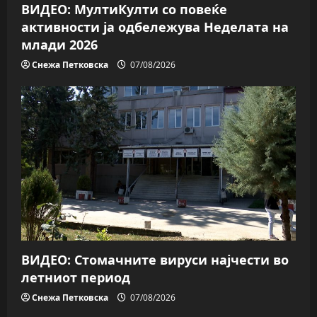
n
ВИДЕО: МултиКулти со повеќе
активности ја одбележува Неделата на
млади 2026
Снежа Петковска
07/08/2026
ВИДЕО: Стомачните вируси најчести во
летниот период
Снежа Петковска
07/08/2026