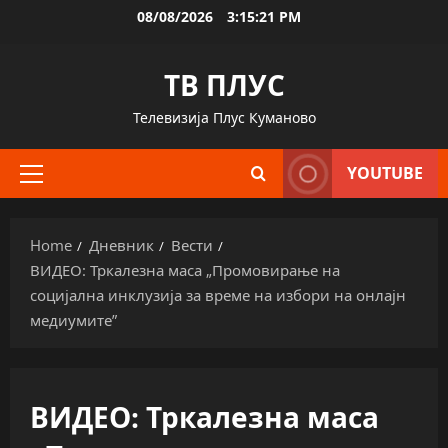
Skip
08/08/2026
3:15:22 PM
to
content
ТВ ПЛУС
Телевизија Плус Куманово
YOUTUBE
Primary
Menu
Home
Дневник
Вести
ВИДЕО: Тркалезна маса „Промовирање на
социјална инклузија за време на избори на онлајн
медиумите”
ВИДЕО: Тркалезна маса