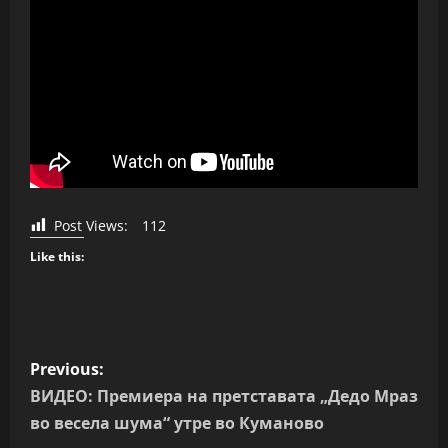
Post Views:
112
Like this:
P
Previous:
o
ВИДЕО: Премиера на претставата „Дедо Мраз
во весела шума“ утре во Куманово
s