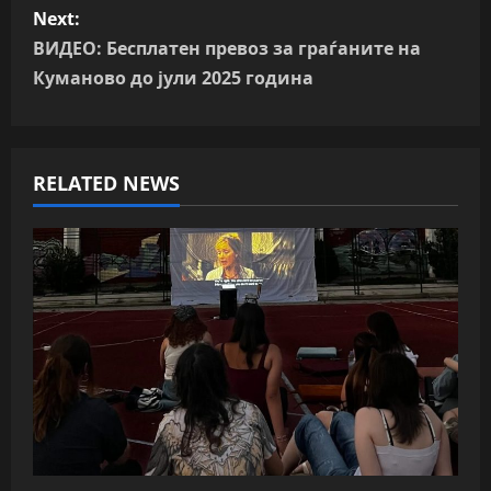
Next:
t
ВИДЕО: Бесплатен превоз за граѓаните на
n
Куманово до јули 2025 година
a
v
RELATED NEWS
i
g
a
t
i
o