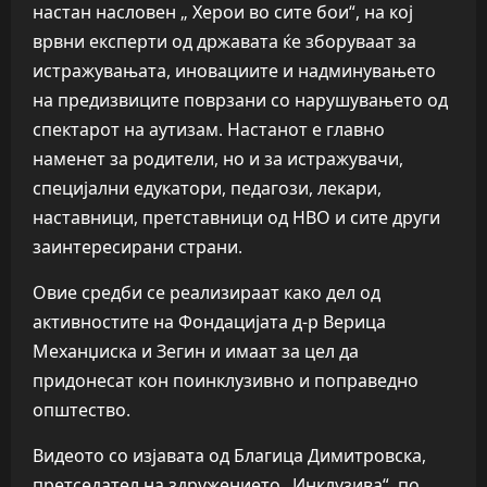
настан насловен „ Херои во сите бои“, на кој
врвни експерти од државата ќе зборуваат за
истражувањата, иновациите и надминувањето
на предизвиците поврзани со нарушувањето од
спектарот на аутизам. Настанот е главно
наменет за родители, но и за истражувачи,
специјални едукатори, педагози, лекари,
наставници, претставници од НВО и сите други
заинтересирани страни.
Овие средби се реализираат како дел од
активностите на Фондацијата д-р Верица
Механџиска и Зегин и имаат за цел да
придонесат кон поинклузивно и поправедно
општество.
Видеото со изјавата од Благица Димитровска,
претседател на здружението „Инклузива“, по