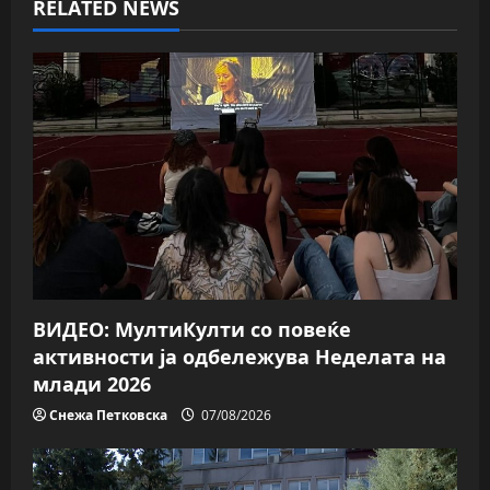
v
RELATED NEWS
i
g
a
t
i
o
n
ВИДЕО: МултиКулти со повеќе
активности ја одбележува Неделата на
млади 2026
Снежа Петковска
07/08/2026