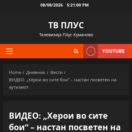
Skip
08/08/2026
5:21:01 PM
to
content
ТВ ПЛУС
Телевизија Плус Куманово
YOUTUBE
Primary
Menu
Home
Дневник
Вести
ВИДЕО: „Херои во сите бои“ – настан посветен на
аутизмот
ВИДЕО: „Херои во сите
бои“ – настан посветен на