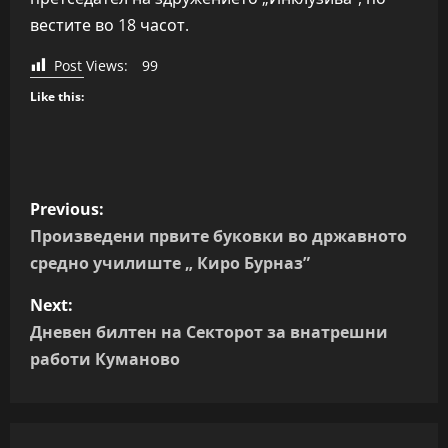
вестите во 18 часот.
Post Views:
99
Like this:
P
Previous:
o
Произведени првите буковки во државното
средно училиште „ Киро Бурназ”
s
Next:
t
Дневен билтен на Секторот за внатрешни
n
работи Куманово
a