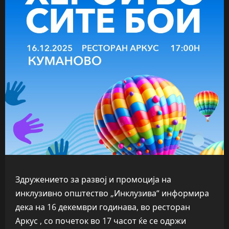
Здружението за развој и промоција на
инклузивно општество „Инклузива“ информира
дека на 16 декември годинава, во ресторан
Аркус , со почеток во 17 часот ќе се одржи