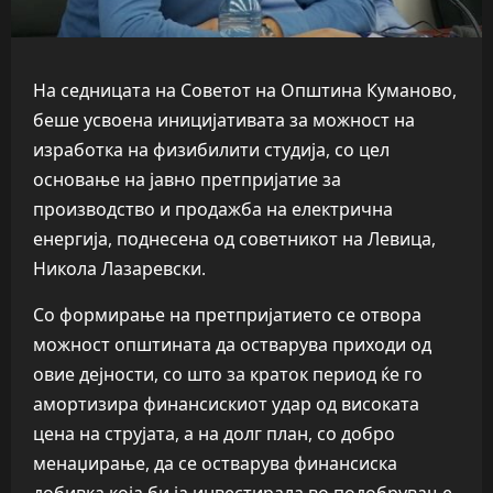
На седницата на Советот на Општина Куманово,
беше усвоена иницијативата за можност на
изработка на физибилити студија, со цел
основање на јавно претпријатие за
производство и продажба на електрична
енергија, поднесена од советникот на Левица,
Никола Лазаревски.
Со формирање на претпријатието се отвора
можност општината да остварува приходи од
овие дејности, со што за краток период ќе го
амортизира финансискиот удар од високата
цена на струјата, а на долг план, со добро
менаџирање, да се остварува финансиска