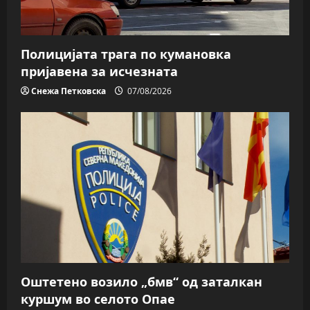
Полицијата трага пo кумановка
пријавена за исчезната
Снежа Петковска
07/08/2026
Оштетено возило „бмв“ од заталкан
куршум во селото Опае