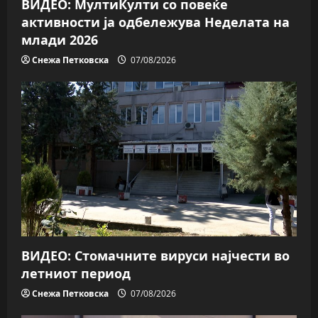
n
ВИДЕО: МултиКулти со повеќе
активности ја одбележува Неделата на
млади 2026
Снежа Петковска
07/08/2026
ВИДЕО: Стомачните вируси најчести во
летниот период
Снежа Петковска
07/08/2026