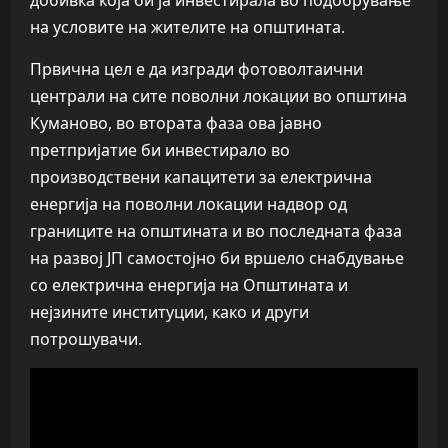
добивка која би ја инвестирала во подобрување
на условите на жителите на општината.
Првична цел е да изгради фотоволтаични
централи на сите поволни локации во општина
Куманово, во втората фаза ова јавно
претпријатие би инвестирало во
производствени капацитети за електрична
енергија на поволни локации надвор од
границите на општината и во последната фаза
на развој ЈП самостојно би вршело снабдување
со електрична енергија на Општината и
нејзините институции, како и други
потрошувачи.