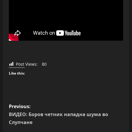
Post Views:
80
Like this:
P
Previous:
o
ВИДЕО: Боров четник нападна шума во
Слупчане
s