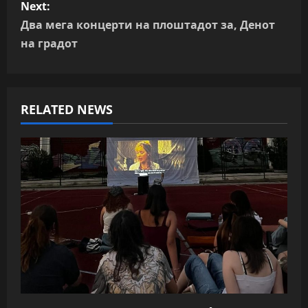
Next:
t
Два мега концерти на плоштадот за, Денот
n
на градот
a
v
RELATED NEWS
i
g
a
t
i
o