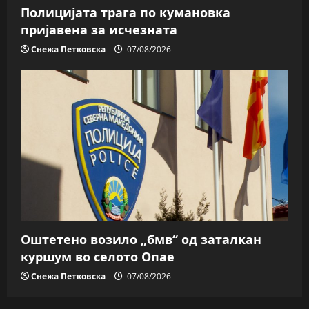
Полицијата трага пo кумановка
пријавена за исчезната
Снежа Петковска
07/08/2026
Оштетено возило „бмв“ од заталкан
куршум во селото Опае
Снежа Петковска
07/08/2026