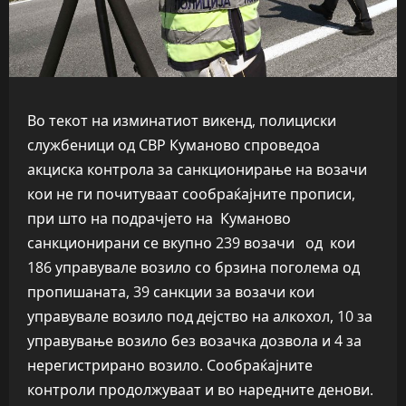
Во текот на изминатиот викенд, полициски
службеници од СВР Куманово спроведоа
акциска контрола за санкционирање на возачи
кои не ги почитуваат сообраќајните прописи,
при што на подрачјето на Куманово
санкционирани се вкупно 239 возачи од кои
186 управувале возило со брзина поголема од
пропишаната, 39 санкции за возачи кои
управувале возило под дејство на алкохол, 10 за
управување возило без возачка дозвола и 4 за
нерегистрирано возило. Сообраќајните
контроли продолжуваат и во наредните денови.