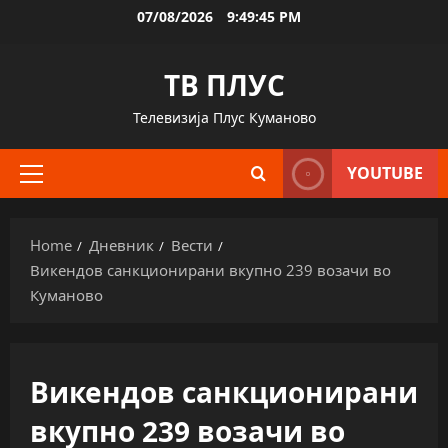
Skip
07/08/2026
9:49:46 PM
to
content
ТВ ПЛУС
Телевизија Плус Куманово
YOUTUBE
Primary
Menu
Home
Дневник
Вести
Викендов санкционирани вкупно 239 возачи во
Куманово
Викендов санкционирани
вкупно 239 возачи во