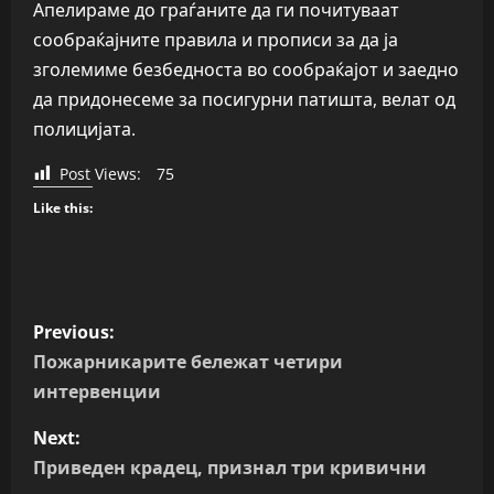
Апелираме до граѓаните да ги почитуваат
сообраќајните правила и прописи за да ја
зголемиме безбедноста во сообраќајот и заедно
да придонесеме за посигурни патишта, велат од
полицијата.
Post Views:
75
Like this:
P
Previous:
o
Пожарникарите бележат четири
интервенции
s
Next:
t
Приведен крадец, признал три кривични