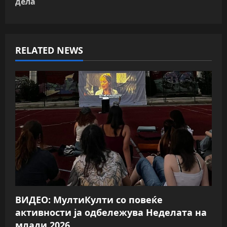
n
дела
a
v
RELATED NEWS
i
g
a
t
i
o
n
ВИДЕО: МултиКулти со повеќе
активности ја одбележува Неделата на
млади 2026