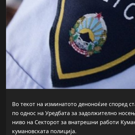
Во текот на изминатото деноноќие според ста
по однос на Уредбата за задолжително носењ
ниво на Секторот за внатрешни работи Куман
кумановската полиција.