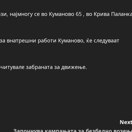
и, најмногу се во Куманово 65 , во Крива Паланк
 за внатрешни работи Куманово, ќе следуваат
почитувале забраната за движење.
Next
Започнува кампањата за безбедно возењ