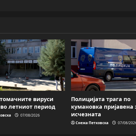
Стомачните вируси
Полицијата трага пo
 во летниот период
кумановка пријавена 
исчезната
овска
07/08/2026
Снежа Петковска
07/08/202