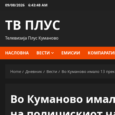
Skip
09/08/2026
6:43:49 AM
to
content
ТВ ПЛУС
Телевизија Плус Куманово
НАСЛОВНА
ВЕСТИ
ЕМИСИИ
КОМПАРАТИ
Home
Дневник
Вести
Во Куманово имало 13 пре
Во Куманово има
на полицискиот ч