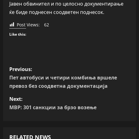
Јавен обвинител и по целосно документирање
ќе биде поднесен соодветен поднесок.
Post Views:
62
Like this:
P
Previous:
o
Пет автобуси и четири комбиња вршеле
превоз без соодветна документација
s
Next:
t
МВР: 301 санкции за брзо возење
n
a
RELATED NEWS