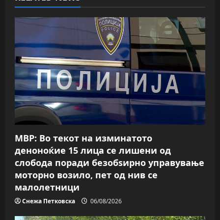
v
i
g
a
t
i
o
МВР: Во текот на изминатото
n
деноноќие 15 лица се лишени од
слобода поради безобѕирно управување
моторно возило, пет од нив се
малолетници
Снежа Петковска
06/08/2026