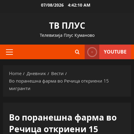
Skip
07/08/2026
4:42:11 AM
to
content
ТВ ПЛУС
Телевизија Плус Куманово
YOUTUBE
Primary
Menu
Home
Дневник
Вести
Во поранешна фарма во Речица откриени 15
мигранти
Во поранешна фарма во
Речица откриени 15