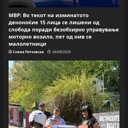
МВР: Во текот на изминатото
деноноќие 15 лица се лишени од
слобода поради безобѕирно управување
моторно возило, пет од нив се
малолетници
Снежа Петковска
06/08/2026