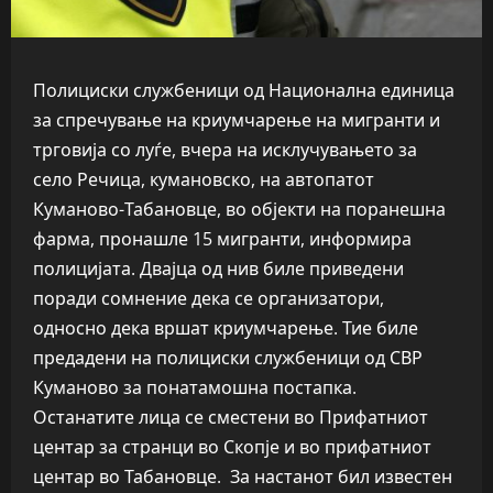
Полициски службеници од Национална единица
за спречување на криумчарење на мигранти и
трговија со луѓе, вчера на исклучувањето за
село Речица, кумановско, на автопатот
Куманово-Табановце, во објекти на поранешна
фарма, пронашле 15 мигранти, информира
полицијата. Двајца од нив биле приведени
поради сомнение дека се организатори,
односно дека вршат криумчарење. Тие биле
предадени на полициски службеници од СВР
Куманово за понатамошна постапка.
Останатите лица се сместени во Прифатниот
центар за странци во Скопје и во прифатниот
центар во Табановце. За настанот бил известен