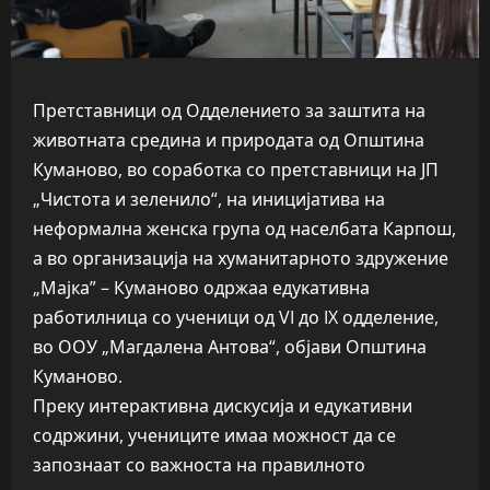
Претставници од Одделението за заштита на
животната средина и природата од Општина
Куманово, во соработка со претставници на ЈП
„Чистота и зеленило“, на иницијатива на
неформална женска група од населбата Карпош,
а во организација на хуманитарното здружение
„Мајка” – Куманово одржаа едукативна
работилница со ученици од VI до IX одделение,
во ООУ „Магдалена Антова“, објави Општина
Куманово.
Преку интерактивна дискусија и едукативни
содржини, учениците имаа можност да се
запознаат со важноста на правилното