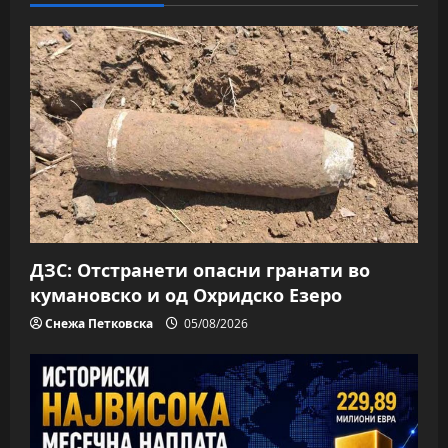
v
i
g
a
t
i
o
ДЗС: Отстранети опасни гранати во
n
кумановско и од Охридско Езеро
Снежа Петковска
05/08/2026