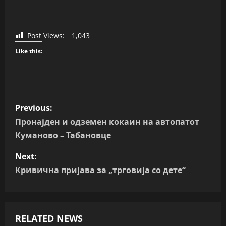
Post Views:
1,043
Like this:
P
Previous:
o
Пронајден и одземен кокаин на автопатот
Куманово – Табановце
s
Next:
t
Кривична пријава за „трговија со дете“
n
a
RELATED NEWS