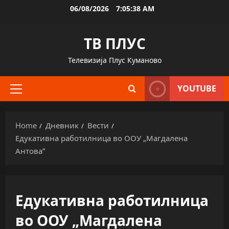
Skip
06/08/2026
7:05:39 AM
to
content
ТВ ПЛУС
Телевизија Плус Куманово
YOUTUBE
Primary
Menu
Home
Дневник
Вести
Едукативна работилница во ООУ „Магдалена
Антова“
Едукативна работилница
во ООУ „Магдалена