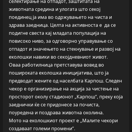
селектирање на отпадот, заштитата на
животната средина и улогата што секој
поединец ја има во одржувањето на чиста и
здрава заедница. Целта на активноста е да се
подигне свеста кај младата популација на
повисоко ниво, за одговорно управување со
отпадот и значењето на стекнување и развој на
еколошки навики во секојдневниот живот.
Оваа работилница претставува вовед во
пошироката еколошка иницијатива, што ја
предводат жените од населбата Карпош. Следен
чекор е организирање на акција за чистење на
просторот околу стадионот „Карпош“, преку која
заеднички ќе се придонесе за почиста,
поуредена и поздрава животна околина.
Мото на еколошкиот проект е „Малите чекори
создаваат големи промени”.