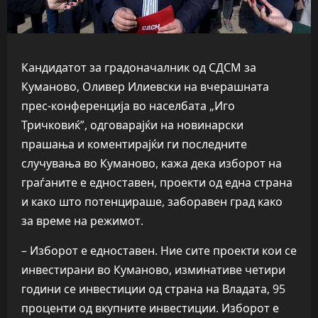
Кандидатот за градоначалник од СДСМ за
Куманово, Оливер Илиевски на вчерашната
прес-конференција во населбата „Иго
Тричковиќ”, одговарајќи на новинарски
прашања и коментирајќи ги последните
случувања во Куманово, кажа дека изборот на
граѓаните е едноставен, проекти од една страна
и како што потенцираше, заборавен град како
за време на режимот.
– Изборот е едноставен. Ние сите проекти кои се
инвестирани во Куманово, изминативе четири
години се инвестиции од страна на Владата, 95
проценти од вкупните инвестиции. Изборот е