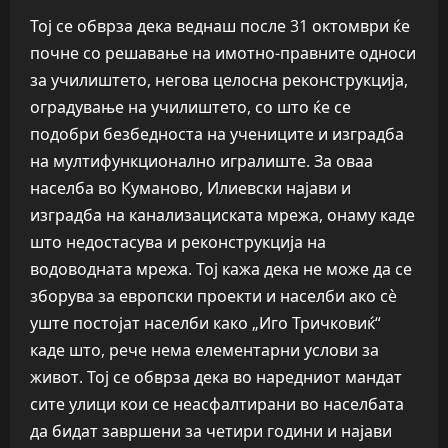
Тој се обврза дека веднаш после 31 октомври ќе
почне со решавање на имотно-правните односи
за училиштето, негова целосна реконструкција,
оградување на училиштето, со што ќе се
подобри безбедноста на учениците и изградба
на мултифункционално игралиште. За оваа
населба во Куманово, Илиевски најави и
изградба на канализациската мрежа, онаму каде
што недостасува и реконструкција на
водоводната мрежа. Тој кажа дека не може да се
зборува за европски проекти и населби ако сè
уште постојат населби како „Иго Тричковиќ“
каде што, рече нема елементарни услови за
живот. Тој се обврза дека во наредниот мандат
сите улици кои се неасфалтирани во населбата
да бидат завршени за четири години и најави