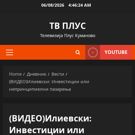
Skip
06/08/2026
4:46:25 AM
to
content
ТВ ПЛУС
Телевизија Плус Куманово
YOUTUBE
Primary
Menu
Home
Дневник
Вести
(ВИДЕО)Илиевски: Инвестиции или
непринципиелни пазарења
(ВИДЕО)Илиевски:
Инвестиции или