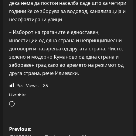
дека нема да постои населба каде што за четири
години ќе се зборува за водовод, канализација и
неасфалтирани улици.
– Изборот на граѓаните е едноставен,
инвестиции од една страна и непринципиелни
договори и пазарења од другата страна. Чисто,
зелено и модерно Куманово од една страна и
заборавен град како во времето на режимот од
друга страна, рече Илиевски.
Post Views:
85
Like this:
Loading…
P
Previous: