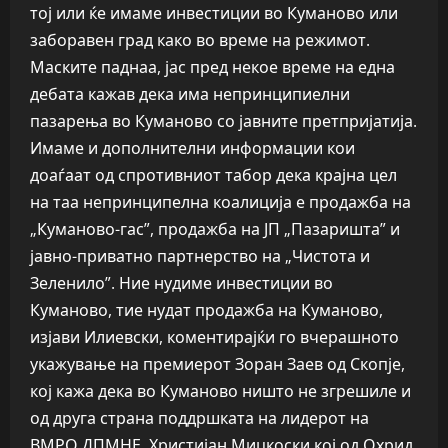
тој или ќе имаме инвестиции во Куманово или
заборавен град како во време на режимот.
Маските паднаа, јас пред некое време на една
дебата кажав дека има непринципиелни
пазарења во Куманово со јавните претпријатија.
Имаме и дополнителни информации кои
доаѓаат од спротивниот табор дека крајна цел
на таа непринципелна коалиција е продажба на
„Куманово-гас”, продажба на ЈП „Пазаришта” и
јавно-приватно партнерство на „Чистота и
Зеленило”. Ние нудиме инвестиции во
Куманово, тие нудат продажба на Куманово,
изјави Илиевски, коментирајќи го вчерашното
укажување на премиерот Зоран Заев од Скопје,
кој кажа дека во Куманово ништо не згрешиле и
од друга страна поддршката на лидерот на
ВМРО ДПМНЕ, Христијан Мицкоски кој од Охрид