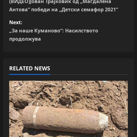
o
(ВИДЕО)Јован Трајковиќ од „Магдалена
Антова“ победи на „Детски семафор 2021“
s
Next:
t
„За наше Куманово“: Насилството
n
продолжува
a
v
RELATED NEWS
i
g
a
t
i