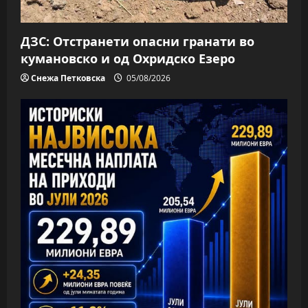
o
n
ДЗС: Отстранети опасни гранати во
кумановско и од Охридско Езеро
Снежа Петковска
05/08/2026