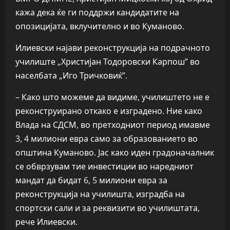
кажа дека ќе ги поддржи кандидатите на
опозицијата, вклучително и во Куманово.
Илиевски најави реконструкција на подрачното
училиште „Христијан Тодоровски Карпош” во
населбата „Иго Тричковиќ”.
– Како што можеме да видиме, училиштето не е
реконструирано откако е изградено. Ние како
Влада на СДСМ, во претходниот период имавме
3, 4 милиони евра само за образованието во
општина Куманово. Јас како иден градоначалник
се обврзувам тие инвестиции во наредниот
мандат да бидат 6, 5 милиони евра за
реконструкција на училишта, изградба на
спортски сали и за реквизити во училиштата,
рече Илиевски.