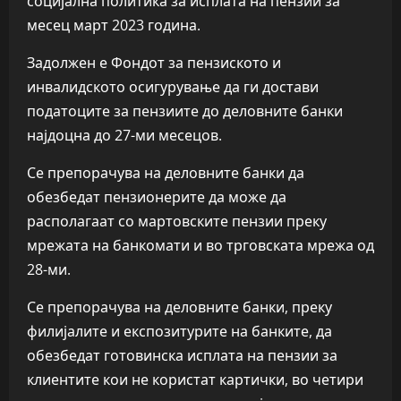
социјална политика за исплата на пензии за
месец март 2023 година.
Задолжен е Фондот за пензиското и
инвалидското осигурување да ги достави
податоците за пензиите до деловните банки
најдоцна до 27-ми месецов.
Се препорачува на деловните банки да
обезбедат пензионерите да може да
располагаат со мартовските пензии преку
мрежата на банкомати и во трговската мрежа од
28-ми.
Се препорачува на деловните банки, преку
филијалите и експозитурите на банките, да
обезбедат готовинска исплата на пензии за
клиентите кои не користат картички, во четири