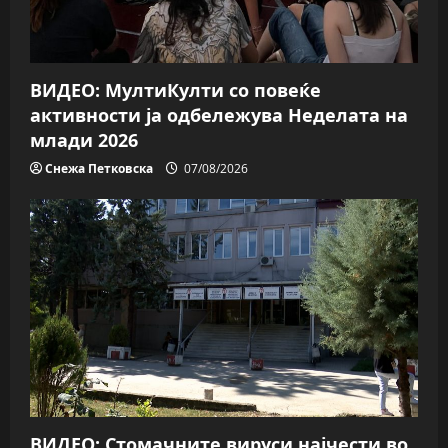
ВИДЕО: МултиКулти со повеќе
активности ја одбележува Неделата на
млади 2026
Снежа Петковска
07/08/2026
ВИДЕО: Стомачните вируси најчести во