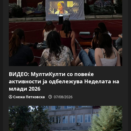
i
g
a
t
i
o
ВИДЕО: МултиКулти со повеќе
n
активности ја одбележува Неделата на
млади 2026
Снежа Петковска
07/08/2026