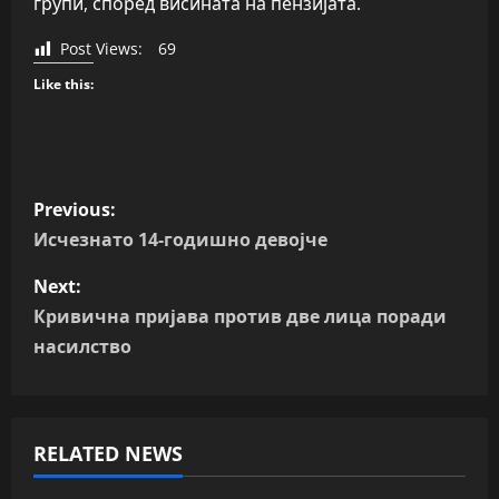
групи, според висината на пензијата.
Post Views:
69
Like this:
P
Previous:
o
Исчезнато 14-годишно девојче
s
Next:
Кривична пријава против две лица поради
t
насилство
n
a
RELATED NEWS
v