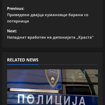
P
Previous:
o
Приведени двајца кумановци барани со
потерници
s
Next:
t
Нападнат вработен на депонијата „Краста“
n
a
RELATED NEWS
v
i
g
a
t