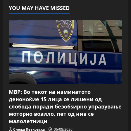
YOU MAY HAVE MISSED
МВР: Во текот на изминатото
деноноќие 15 лица се лишени од
слобода поради безобѕирно управување
моторно возило, пет од нив се
малолетници
Снежа Петковска
06/08/2026