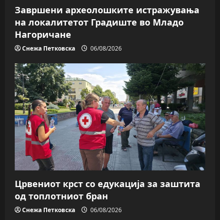
Завршени археолошките истражувања
на локалитетот Градиште во Младо
Нагоричане
Снежа Петковска
06/08/2026
Црвениот крст со едукација за заштита
од топлотниот бран
Снежа Петковска
06/08/2026