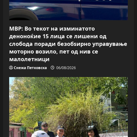
i
o
МВР: Во текот на изминатото
n
деноноќие 15 лица се лишени од
слобода поради безобѕирно управување
моторно возило, пет од нив се
малолетници
Снежа Петковска
06/08/2026