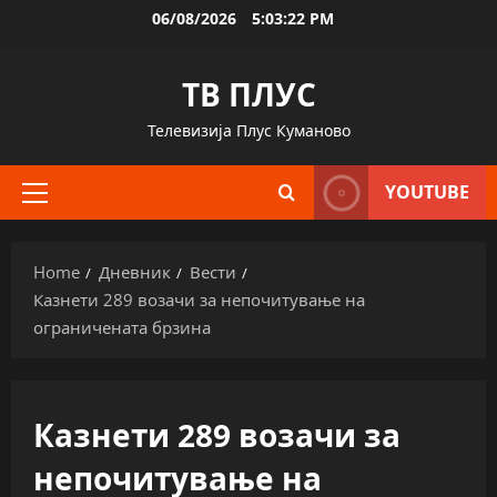
Skip
06/08/2026
5:03:22 PM
to
content
ТВ ПЛУС
Телевизија Плус Куманово
YOUTUBE
Primary
Menu
Home
Дневник
Вести
Казнети 289 возачи за непочитување на
ограничената брзина
Казнети 289 возачи за
непочитување на