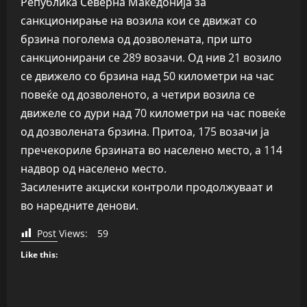
Република Северна Македонија за
санкционирање на возила кои се движат со
брзина поголема од дозволената, при што
санкционирани се 289 возачи. Од нив 21 возило
се движело со брзина над 50 километри на час
повеќе од дозволеното, а четири возила се
движеле со дури над 70 километри на час повеќе
од дозволената брзина. Притоа, 175 возачи ја
пречекориле брзината во населено место, а 114
надвор од населено место.
Засилените акциски контроли продолжуваат и
во наредните денови.
Post Views:
59
Like this: