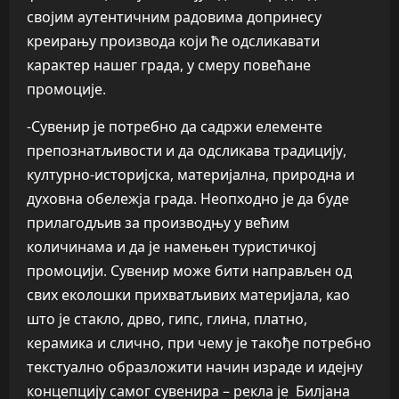
својим аутентичним радовима допринесу
креирању производа који ће одсликавати
карактер нашег града, у смеру повећане
промоције.
-Сувенир је потребно да садржи елементе
препознатљивости и да одсликава традицију,
културно-историјска, материјална, природна и
духовна обележја града. Неопходно је да буде
прилагодљив за производњу у већим
количинама и да је намењен туристичкој
промоцији. Сувенир може бити направљен од
свих еколошки прихватљивих материјала, као
што је стакло, дрво, гипс, глина, платно,
керамика и слично, при чему је такође потребно
текстуално образложити начин израде и идејну
концепцију самог сувенира – рекла је Билјана