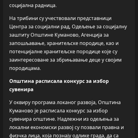
социјална радница.
На трибини су учествовали представници
Центра за социјални рад, Одељење за социјалну
заштиту Општине Куманово, Агенција за
запошљавање, хранитељске породице, као и
потенцијалне хранитељске породице које су
заинтересоване за збрињавање деце у својим
породицама.
Општина расписала конкурс за избор
сувенира
У оквиру програма локаног развоја, Општина
Куманово је расписала конкурс за избор
сувенира општине. Надлежни из одељења за
локални економски развој су позвали правна и
физчка лица, која познају одлике града, да са