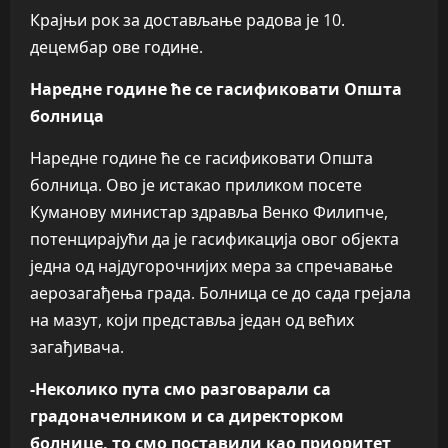
Крајњи рок за достављање радова је 10.
децембар ове године.
Наредне године ће се гасификовати Општа
болница
Наредне године ће се гасификовати Општа
болница. Ово је истакао приликом посете
Куманову министар здравља Венко Филипче,
потенцирајући да је гасификација овог објекта
једна од најдугорочнијих мера за спречавање
аерозагађења града. Болница се до сада грејала
на мазут, који представља један од већих
загађивача.
-Неколико пута смо разговарали са
градоначелником и са директорком
болнице, то смо поставили као приоритет