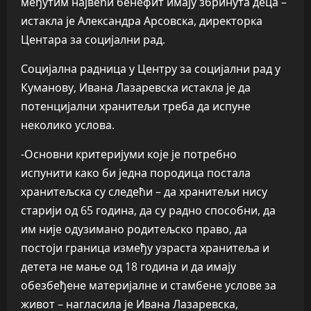
међутим највећи бенефит имају збринута деца –
истакла је Александра Арсовска, директорка
Центара за социјални рад.
Социјална радница у Центру за социјални рад у
Куманову, Ивана Лазаревска истакла је да
потенцијални хранитељи треба да испуне
неколико услова.
-Основни критеријуми које је потребно
испунити како би једна породица постала
хранитељска су следећи – да хранитељи нису
старији од 65 година, да су радно способни, да
им није одузимано родитељско право, да
постоји граница између узраста хранитеља и
детета не мање од 18 година и да имају
обезбеђене материјалне и стамбене услове за
живот – нагласила је Ивана Лазаревска,