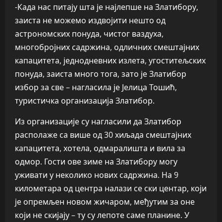
-Када нас питају шта је најлепше на Златибору,
заиста не можемо издвојити нешто од
астрономских понуда, чистог ваздуха,
многобројних садржина, одличних смештајних
капацитета, једнодневних излета, угоститељских
понуда, заиста много тога, зато је Златибор
избор за све – нагласила је Јелица Тошић,
туристичка организација Златибор.
Из организације су нагласили да Златибор
располаже са више од 30 хиљада смештајних
капацитета, хотела, одмаралишта и вила за
одмор. Гости ове зиме на Златибору могу
уживати у неколико нових садржина. На 9
километара од центра налази се ски центар, који
је опремљен новом жичаром, међутим за оне
који не скијају – ту су лепоте саме планине. У