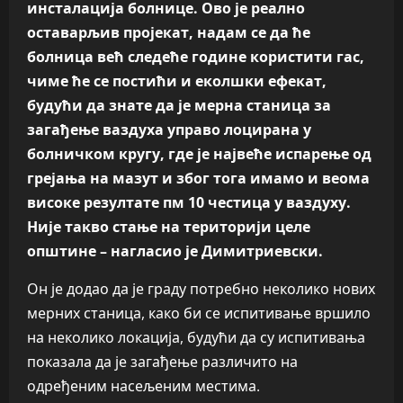
инсталација болнице. Ово је реално
оставарљив пројекат, надам се да ће
болница већ следеће године користити гас,
чиме ће се постићи и еколшки ефекат,
будући да знате да је мерна станица за
загађење ваздуха управо лоцирана у
болничком кругу, где је највеће испарење од
грејања на мазут и због тога имамо и веома
високе резултате пм 10 честица у ваздуху.
Није такво стање на територији целе
општине – нагласио је Димитриевски.
Он је додао да је граду потребно неколико нових
мерних станица, како би се испитивање вршило
на неколико локација, будући да су испитивања
показала да је загађење различито на
одређеним насељеним местима.