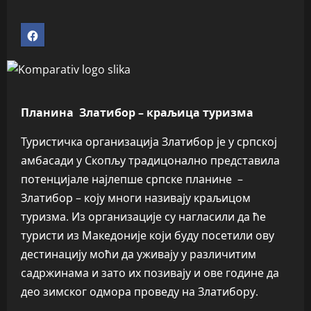
Планина Златибор – краљица туризма
Туристичка организација Златибор је у српској
амбасади у Скопљу традицонално представила
потенцијале најлепше српске планине –
Златибор – коју многи називају краљицом
туризма. Из организације су нагласили да ће
туристи из Македоније који буду посетили ову
дестинацију моћи да уживају у различитим
садржинама и зато их позивају и ове године да
део зимског одмора проведу на Златибору.