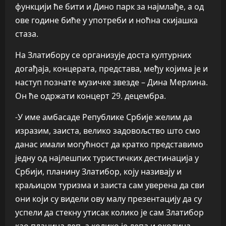
функцији ће бити и Дино парк за најмлађе, а од
ове године биће у употреби и ноћна скијашка
стаза.
На Златибору се организује доста културних
догађаја, концерата, представа, међу којима је и
наступ познате музичке звезде – Дина Мерлина.
Он ће одржати концерт 29. децембра.
-У име амбасаде Републике Србије желим да
изразим, заиста, велико задовољство што смо
данас имали могућност да кратко представимо
једну од најлешпих туристичких дестинација у
Србији, планину Златибор, коју називају и
краљицом туризма и заиста сам уверена да сви
они који су видели ову малу презентацију да су
успели да стекну утисак колико је сам Златибор