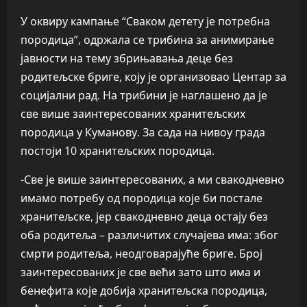
У оквиру кампање “Сваком детету је потребна
породица”, одржала се трибина за анимирање
јавности на тему збрињавања деце без
родитељске бриге, коју је организовао Центар за
социјални рад. На трибини је наглашено да је
све више заинтересованих хранитељских
породица у Куманову. За сада на нивоу града
постоји 10 хранитељских породица.
-Све је више заинтересованих, а ми свакодневно
имамо потребу од породица које би постале
хранитељске, јер свакодневно деца остају без
оба родитеља – различитих случајева има: због
смрти родитеља, неодговарајуће бриге. Број
заинтересованих је све већи зато што има и
бенефита које добија хранитељска породица,