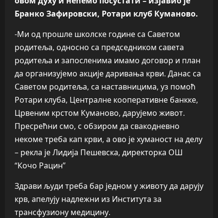
овом духу и нећемо посустати – изјавио је
Бранко Зафировски, Ротари клуб Куманово
.
-Ми од прошле школске године са Саветом
родитеља, односно са председником савета
родитеља и запосленима имамо договор и план
да организујемо акције даривања крви. Данас са
Саветом родитеља, са наставницима, уз помоћ
Ротари клуба, Централне кооперативне банкке,
Црвеним крстом Куманово, дарујемо живот.
Пресрећни смо, с обзиром да свакодневно
некоме треба кап крви, а ово је хуманост на делу
– рекла је Лидија Пешевска, директорка ОШ
“Кочо Рацин”
Здрави људи треба бар једном у животу да дарују
крв, апелују надлежни из Института за
трансфузиону медицину.