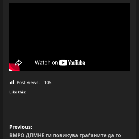
Post Views:
105
Like this:
P
Previous:
o
ВМРО ДПМНЕ ги повикува граѓаните да го