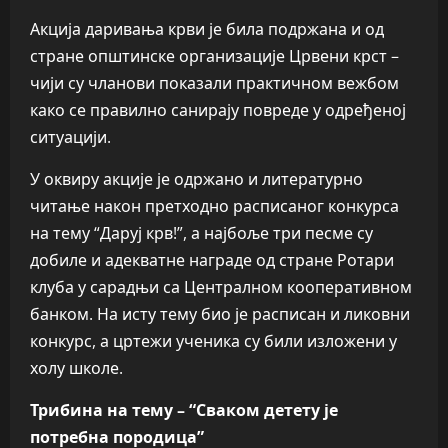
Акција даривања крви је била подржана и од
стране општинске организације Црвени крст –
чији су чланови показали практичном вежбом
како се правилно санирају повреде у одређеној
ситуацији.
У оквиру акције је одржано и литературно
читање након претходно расписаног конкурса
на тему “Даруј крв!”, а најбоље три песме су
добиле и адекватне награде од стране Ротари
клуба у сарадњи са Централном кооперативном
банком. На исту тему био је расписан и ликовни
конкурс, а цртежи ученика су били изложени у
холу школе.
Трибина на тему – “Сваком детету је
потребна породица”