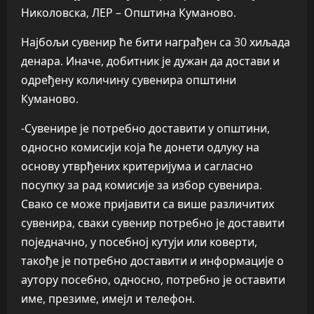
Николовска, ЛЕР – Општина Куманово.
Најбољи сувенир ће бити награђен са 30 хиљада
денара. Иначе, добитник је дужан да достави и
одређену количину сувенира општини
Куманово.
-Сувенире је потребно доставити у општини,
односно комисији која ће донети одлуку на
основу утврђених критеријума и сагласно
посупку за рад комисије за избор сувенира.
Свако се може пријавити са више различитих
сувенира, сваки сувенир потребно је доставити
поједначно, у посебној кутуји или коверти,
такође је потребно доставити и информације о
аутору посебно, односно, потребно је оставити
име, презиме, имејл и телефон.