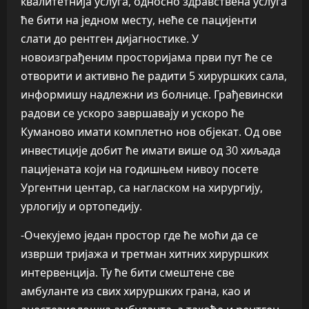
квалитетнија услуга, односно здравствена услуга
ће бити на једном месту, неће се пацијенти
слати до рентген дијагностике. У
новоизграђеним просторијама први пут ће се
отворити и активно ће радити 5 хируршких сала,
информишу надлежни из болнице. Грађевински
радови се ускоро завршавају и ускоро ће
Куманово имати комплетно нов објекат. Од ове
инвестиције добит ће имати више од 30 хиљада
пацијената који на годишњем нивоу посете
Ургентни центар, са нагласком на хирургију,
урлогију и ортопедију.
-Очекујемо један простор где ће моћи да се
изврши тријажа и третман хитних хируршких
интервенција. Ту ће бити смештене све
амбуланте из свих хируршких грана, као и