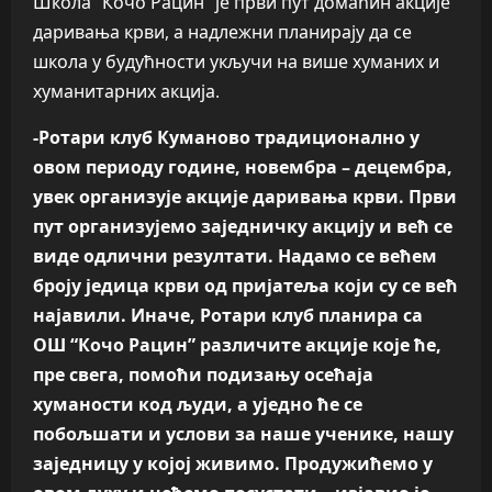
Школа “Кочо Рацин” је први пут домаћин акције
даривања крви, а надлежни планирају да се
школа у будућности укључи на више хуманих и
хуманитарних акција.
-Ротари клуб Куманово традиционално у
овом периоду године, новембра – децембра,
увек организује акције даривања крви. Први
пут организујемо заједничку акцију и већ се
виде одлични резултати. Надамо се већем
броју једица крви од пријатеља који су се већ
најавили. Иначе, Ротари клуб планира са
ОШ “Кочо Рацин” различите акције које ће,
пре свега, помоћи подизању осећаја
хуманости код људи, а уједно ће се
побољшати и услови за наше ученике, нашу
заједницу у којој живимо. Продужићемо у