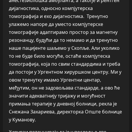
анестезиолошка амбуланта, а такође и рентген
дијагностика, односно компјутерска
томографија и ехо дијагностика. Тренутно
улажемо напоре да уместо компјутерске
томографије адаптирамо простор за магнетну
резонанцу, будући да то немамо и да тренутно
наше пацијенте шаљемо у Скопље. Али уколико
то не буде било могуће, остаће компјутеска
томографија, која по свим стандардима и треба
да постоји у Ургентном хируршком центру. Ми у
овом тренутку имамо Ургентни центар,
међутим, он не задовољава стандарде, а ово ће
значити адекватнију тријажу и могућност
примања терапије у дневној болници, рекла је
Снежана Захариева, директорка Опште болнице
у Куманову.