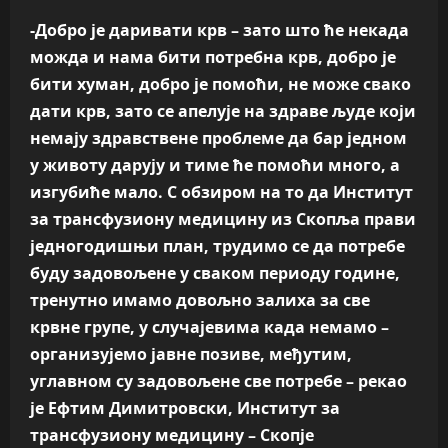
-Добро је даривати крв – зато што ће некада
можда и нама бити потребна крв, добро је
бити хуман, добро је помоћи, не може свако
дати крв, зато се апелује на здраве људе који
немају здравствене проблеме да бар једном
у животу дарују и тиме ће помоћи много, а
изгубиће мало. С обзиром на то да Институт
за трансфузиону медицину из Скопља прави
једногодишњи план, трудимо се да потребе
буду задовољене у сваком периоду године,
тренутно имамо довољно залиха за све
крвне групе, у случајевима када немамо –
организујемо јавне позиве, међутим,
углавном су задовољене све потребе – рекао
је Ефтим Димитровски, Институт за
трансфузиону медицину – Скопј
e