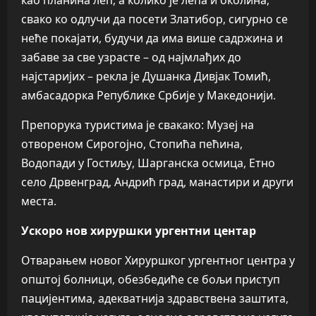
као планина леп, а колико је лепа и околина,
свако ко одлучи да посети Златибор, сигурно се
неће покајати, будучи да има више садржина и
забаве за све узрасте – од најмлађих до
најстаријих – рекла је Душанка Дивјак Томић,
амбасадорка Републике Србије у Македонији.
Препорука туристима је свакако: Музеј на
отвореном Сирогојно, Стопића пећина,
Водопади у Гостиљу, Шарганска осмица, Етно
село Дрвенград, Андрић град, манастири и други
места.
Ускоро нов хируршки ургентни центар
Отварањем новог Хируршког ургентног центра у
општој болници, обезбедиће се бољи приступ
пацијентима, адекватнија здравствена заштита,