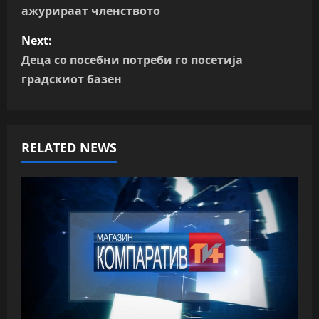
ажурираат членството
s
Next:
t
Деца со посебни потреби го посетија
n
градскиот базен
a
v
RELATED NEWS
i
g
a
t
i