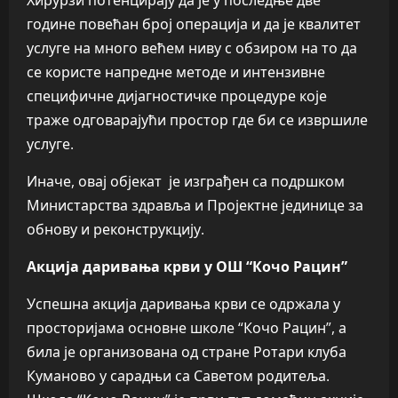
Хирурзи потенцирају да је у последње две
године повећан број операција и да је квалитет
услуге на много већем ниву с обзиром на то да
се користе напредне методе и интензивне
специфичне дијагностичке процедуре које
траже одговарајући простор где би се извршиле
услуге.
Иначе, овај објекат је изграђен са подршком
Министарства здравља и Пројектне јединице за
обнову и реконструкцију.
Акција даривања крви у ОШ “Кочо Рацин”
Успешна акција даривања крви се одржала у
просторијама основне школе “Кочо Рацин”, а
била је организована од стране Ротари клуба
Куманово у сарадњи са Саветом родитеља.