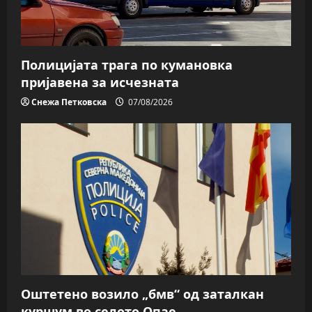
Полицијата трага пo кумановка
пријавена за исчезната
Снежа Петковска
07/08/2026
Оштетено возило „бмв“ од заталкан
куршум во селото Опае