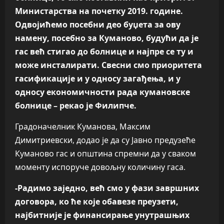
Министарства на почетку 2019. године.
Одвојићемо посебни део буџета за ову
намену, посебно за Куманово, будући да је
гас већ стигао до болнице и најпре се ту и
може инсталирати. Свесни смо приоритета
гасификације и у односу загађења, и у
односу економичности рада кумановске
болнице – рекао је Филипче.
Градоначелник Куманова, Максим
Димитриевски, додао је да су Јавно предузеће
Куманово гас и општина спремни да у сваком
моменту испоруче довољну количину гаса.
-Радимо заједно, већ смо у фази завршних
договора, ко ће које обавезе преузети,
најбитније је финансирање унутрашњих