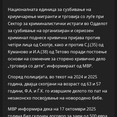
Националната единица за сузбивање на
криумчарење мигранти и трговија со луѓе при
Сектор за криминалистички истраги во Одделот
за сузбивање на организиран и сериозен
криминал поднесе кривична пријава против
четiри лица од Скопје, како и против С.Ј.(35) од
Куманово и И.А.(38) од Тетово поради постоење
основи на сомнение за сторено кривично дело
„трговија со дете“, информираат од МВР.
Според полицијата, во текот на 2024 и 2025
година, двајца скопјани на возраст од 63 и 57
години, Ф.А. и Ѓ.К. го извршиле делото по пат на
незаконско посвојување на новородено бебе.
МВР информира дека на 17 октомври 2025
година бил склучен договор за заем од 500 евра