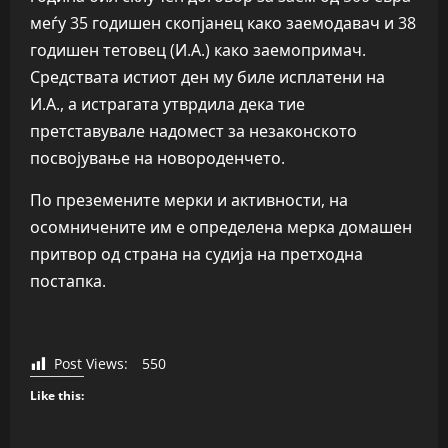
меѓу 35 годишен скопјанец како заемодавач и 38
годишен тетовец (И.А.) како заемопримач.
Средствата истиот ден му биле исплатени на
И.А., а истрагата утврдила дека тие
претставувале надомест за незаконското
посвојување на новороденчето.
По преземените мерки и активности, на
осомничените им е определена мерка домашен
притвор од страна на судија на претходна
постапка.
Post Views:
550
Like this: