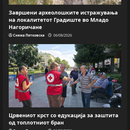
Завршени археолошките истражувања
на локалитетот Градиште во Младо
Нагоричане
Снежа Петковска
06/08/2026
Црвениот крст со едукација за заштита
од топлотниот бран