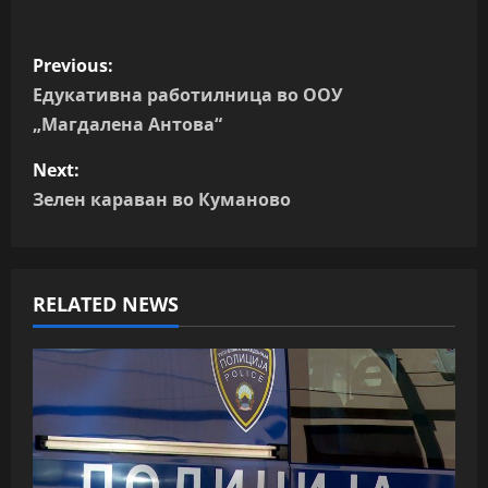
P
Previous:
o
Едукативна работилница во ООУ
„Магдалена Антова“
s
Next:
t
Зелен караван во Куманово
n
a
RELATED NEWS
v
i
g
a