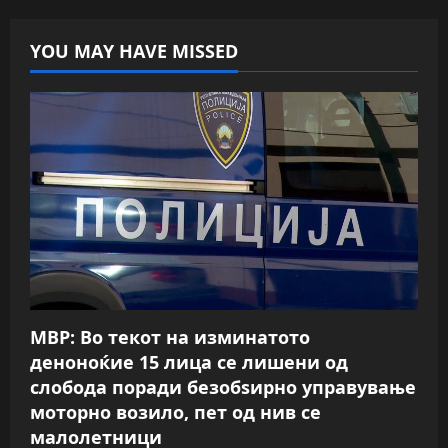
YOU MAY HAVE MISSED
МВР: Во текот на изминатото
деноноќие 15 лица се лишени од
слобода поради безобѕирно управување
моторно возило, пет од нив се
малолетници