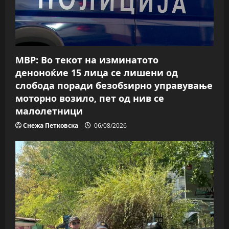
t
i
o
МВР: Во текот на изминатото
n
деноноќие 15 лица се лишени од
слобода поради безобѕирно управување
моторно возило, пет од нив се
малолетници
Снежа Петковска
06/08/2026