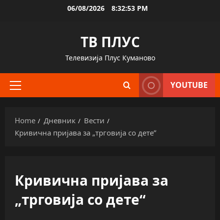
Skip
06/08/2026
8:32:54 PM
to
content
ТВ ПЛУС
Телевизија Плус Куманово
YOUTUBE
Primary
Menu
Home
Дневник
Вести
Кривична пријава за „трговија со дете“
Кривична пријава за
„трговија со дете“