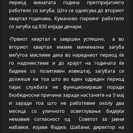
период минатата година претпријатието
работело со загуба. Што се однесува до вториот
квартал годинава, Куманово -паркинг работело
со загуба од 830 илјади денари.
-Првиот квартал е завршен успешно, а во
вториот квартал имаме минимална загуба
меѓутоа мислиме дека во наредниот период ќе
го надоместиме и до крајот на годината ќе
бидеме со позитивен извештај, загубата се
должеше на тоа што во еден одреден период
пајак службата не функционираше поради
безбедносни причини заради настаните на 9 мај
и заради тоа што не работевме околу два
месеца со уличното осветлување бидејќи
немавме согласност од Советот за јавни
набавки, изјави Фадиљ Шабани, директор на