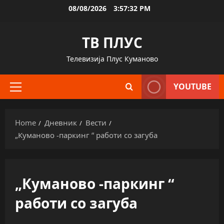
Skip
08/08/2026
3:57:33 PM
to
content
ТВ ПЛУС
Телевизија Плус Куманово
YOUTUBE
Primary
Menu
Home
Дневник
Вести
„Куманово -паркинг “ работи со загуба
„Куманово -паркинг “
работи со загуба