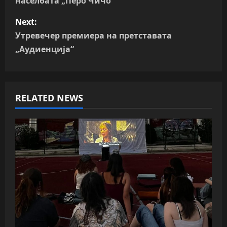
населбата „Перо Чичо“
s
Next:
t
Утревечер премиера на претставата
n
„Аудиенција“
a
v
RELATED NEWS
i
g
a
t
i
o