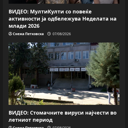
n
ВИДЕО: МултиКулти со повеќе
активности ја одбележува Неделата на
млади 2026
Снежа Петковска
07/08/2026
ВИДЕО: Стомачните вируси најчести во
летниот период
Снежа Петковска
07/08/2026