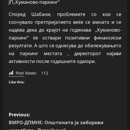
ЈП„Куманово-паркинг“
Според Шабани, проблемите со кои се
соочувало претпријатието веќе се минато и се
надева дека до крајот на годинава „Куманово-
паркинг“ ќе оствари позитивни финансиски
резултати. А што се однесува до обележувањето
на паркинг местата , директорот најави
активности после годишните одмори.
Post Views:
112
Like this:
P
Previous:
o
ВМРО-ДПМНЕ: Општината ја заборави