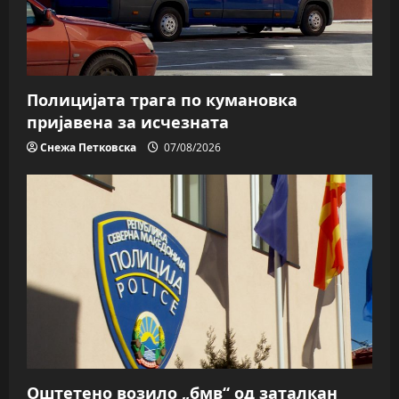
Полицијата трага пo кумановка
пријавена за исчезната
Снежа Петковска
07/08/2026
Оштетено возило „бмв“ од заталкан