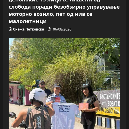
n
слобода поради безобѕирно управување
моторно возило, пет од нив се
малолетници
Снежа Петковска
06/08/2026