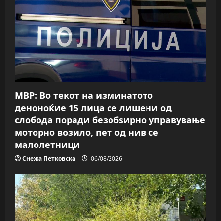
МВР: Во текот на изминатото
деноноќие 15 лица се лишени од
слобода поради безобѕирно управување
моторно возило, пет од нив се
малолетници
Снежа Петковска
06/08/2026