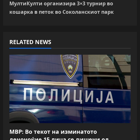
МултиКулти организира 3×3 турнир во
t
кошарка в петок во Соколанскиот парк
n
a
RELATED NEWS
v
i
g
a
t
i
o
МВР: Во текот на изминатото
деноноќие 15 лица се лишени од