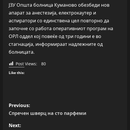
ЈЗУ Општа болница Куманово обезбеди нов
апарат за анестезија, електрокаутер и
аспиратори со единствена цел повторно да
започне со работа оперативниот програм на
ОРЛ оддел кој повеќе од три години е во
стагнација, информираат надлежните од
болницата.
Post Views:
80
Like this:
P
Previous:
o
Спречен шверц на сто парфеми
s
Next: