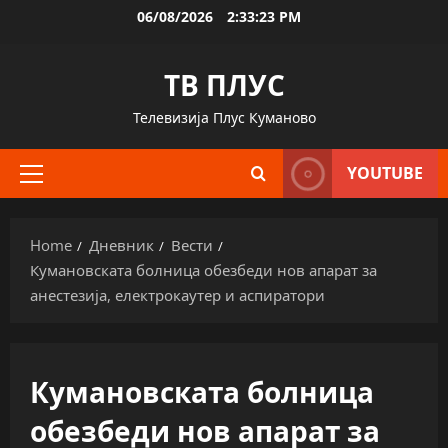
Skip
06/08/2026
2:33:24 PM
to
content
ТВ ПЛУС
Телевизија Плус Куманово
YOUTUBE
Primary
Menu
Home
Дневник
Вести
Кумановската болница обезбеди нов апарат за
анестезија, електрокаутер и аспиратори
Кумановската болница
обезбеди нов апарат за