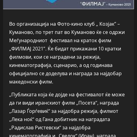
Во организација на Фото-кино клуб „ Козјак” –
Куманово, по трет пат во Куманово ќе се одржи
Меѓународниот фестивал на кратoк филм
„ФИЛМАЈ 2021”. Ќе бидат прикажани 10 кратки
филмови, кои се наградени за режија,
кинематографија, сценарио, а од годинава
официјално се доделува и награда за најдобар
македонски филм.
„Публиката која ќе дојде на фестивалот ќе може
да ги види иранскиот филм „Посета“, награда
„Лазар Ѓорѓевиќ“ за најдобра режија, филмот
„Лека ноќ“ од Гана добитник на наградата
„Радислав Ристевски“ за најдобра
кинематографија и „Сведок“ (Иран) награда