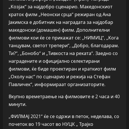
„Козјак“ за најдобро сценарио. Македонскиот
краток филм „Неонски срца“ режиран од Ана
Јакимска е добитник на наградата за најдобар
македонски (домашен) филм. Дополнителни
филмови кои ќе се прикажат се: „НИМИЦ“, „Кога
танцувам, светот трепери“, „Добро, благодарам.
Ти?“, „Бонобо“ и „Тивкоста на реката“. Заедно со
наградените и официјално селектирани
филмови, ќе биде проектиран и краткиот филм
„Околу нас“ по сценарио и режија на Стефан
Павличек“, информираат организаторите.
Вкупно времетраење на филмовите е 2 часа и 40
минути.
„ФИЛМАЈ 2021“ ќе се одржи в петок, неделава, со
почеток во 19 часот во НУЦК „ Трајко