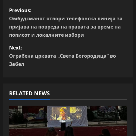
P
Previous:
o
Омбудсманот отвори телефонска линија за
пријава на повреда на правата за време на
s
пописот и локалните избори
t
Next:
n
Ограбена црквата „Света Богородица“ во
Забел
a
v
RELATED NEWS
i
g
a
t