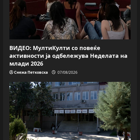
i
o
n
ВИДЕО: МултиКулти со повеќе
активности ја одбележува Неделата на
млади 2026
Снежа Петковска
07/08/2026