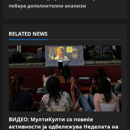
t
побара дополнителни анализи
n
a
RELATED NEWS
v
i
g
a
t
i
o
ВИДЕО: МултиКулти со повеќе
n
активности ја одбележува Неделата на