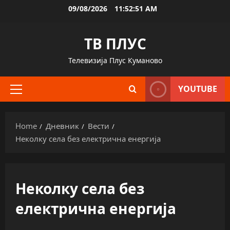
Skip
09/08/2026
11:52:51 AM
to
content
ТВ ПЛУС
Телевизија Плус Куманово
YOUTUBE
Primary
Menu
Home
Дневник
Вести
Неколку села без електрична енергија
Неколку села без
електрична енергија