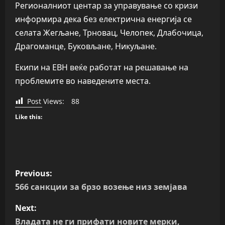
Регионалниот центар за управување со кризи
информира дека без електрична енергија се
селата Жегљане, Трновац, Челопек, Длабочица,
Драгоманце, Буковљане, Никуљане.
Екипи на ЕВН веќе работат на решавање на
проблемите во наведените места.
Post Views:
88
Like this:
P
Previous:
o
566 санкции за брзо возење низ земјава
s
Next:
Владата не ги прифати новите мерки,