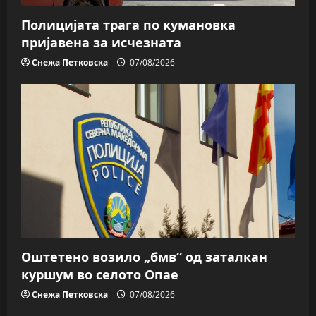
Полицијата трага пo кумановка
пријавена за исчезната
Снежа Петковска
07/08/2026
Оштетено возило „бмв“ од заталкан
куршум во селото Опае
Снежа Петковска
07/08/2026