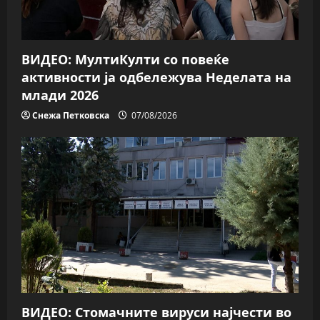
o
n
ВИДЕО: МултиКулти со повеќе
активности ја одбележува Неделата на
млади 2026
Снежа Петковска
07/08/2026
ВИДЕО: Стомачните вируси најчести во