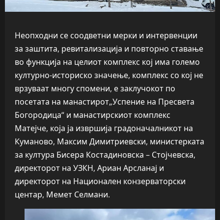
Неопходни се соодветни мерки и интервенции
за заштита, ревитализација и повторно ставање
во функција на целиот комплекс кој има големо
културно-историско значење, комплекс со кој не
врзуваат многу спомени, е заклучокот по
посетата на манастирот„Успение на Пресвета
Богородица“ и манастирскиот комплекс
Матејче, која ја извршија градоначалникот на
Куманово, Максим Димитриевски, министерката
за култура Бисера Костадиновска – Стојчевска,
директорот на УЗКН, Ариан Арсланај и
директорот на Национален конзерваторски
центар, Мемет Селмани.