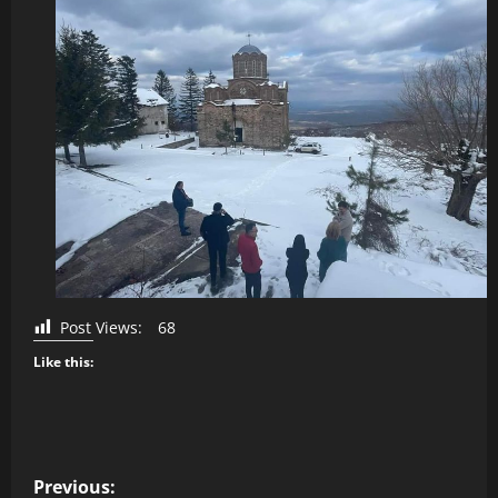
Post Views:
68
Like this:
P
Previous: