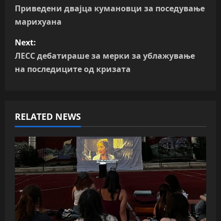
o
Приведени двајца кумановци за поседување
марихуана
s
Next:
t
ЛЕСС дебатираше за мерки за ублажување
n
на последиците од кризата
a
v
RELATED NEWS
i
g
a
t
i