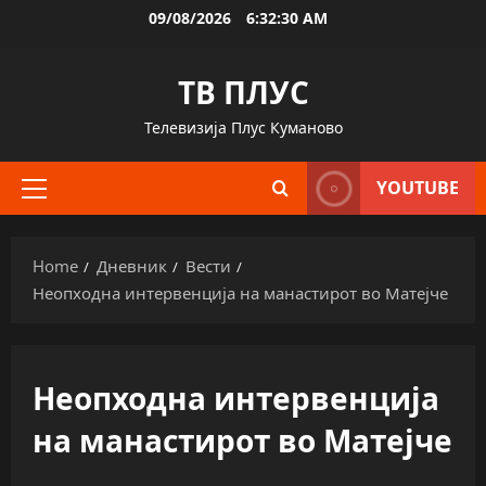
Skip
09/08/2026
6:32:31 AM
to
content
ТВ ПЛУС
Телевизија Плус Куманово
YOUTUBE
Primary
Menu
Home
Дневник
Вести
Неопходна интервенција на манастирот во Матејче
Неопходна интервенција
на манастирот во Матејче