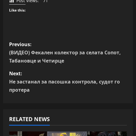
Post Views:
71
Like this:
P
Previous:
o
(ВИДЕО) Фекален колектор за селата Сопот,
Табановце и Четирце
s
Next:
t
Не застанал за пасошка контрола, судот го
n
протера
a
v
RELATED NEWS
i