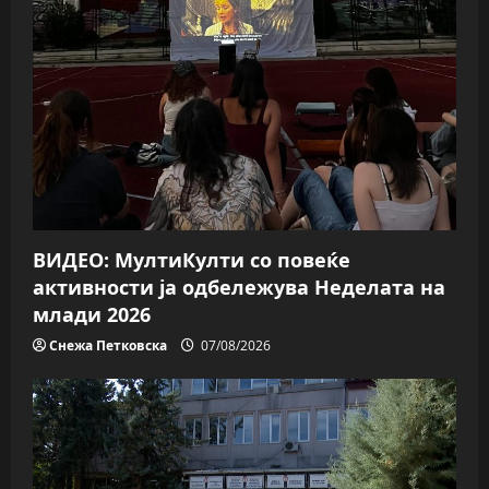
g
a
t
i
o
n
ВИДЕО: МултиКулти со повеќе
активности ја одбележува Неделата на
млади 2026
Снежа Петковска
07/08/2026