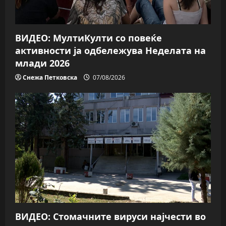
ВИДЕО: МултиКулти со повеќе
активности ја одбележува Неделата на
млади 2026
Снежа Петковска
07/08/2026
ВИДЕО: Стомачните вируси најчести во