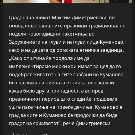
Градоначалникот Максим Димитриевски, по
повод новогодишните празници традиционално
подели новогодишни пакетчиња во
Здружението на глуви и наглуви лица-Куманово,
како и на децата од ромската етничка заедница.
„Како општина ќе продолжиме да
имплементираме мерки кои имаат за цел да го
подобрат животот на сите граѓани во Куманово,
без разлика на нивната етничка, верска или
каква било друга припадност, а во пред
празничниот период што следи ќе поделиме
уште пакетчиња на повеќе дечиња. Куманово е
град за сите и Куманово ќе продолжи да биде
градот на соживотот“, рече Димитриевски.