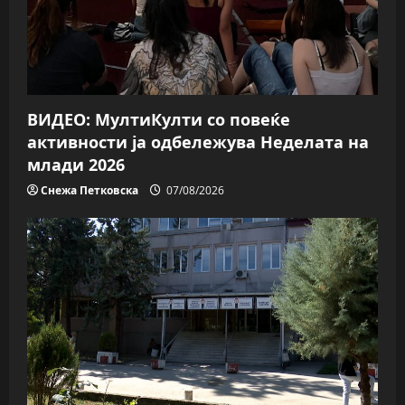
t
i
o
ВИДЕО: МултиКулти со повеќе
n
активности ја одбележува Неделата на
млади 2026
Снежа Петковска
07/08/2026