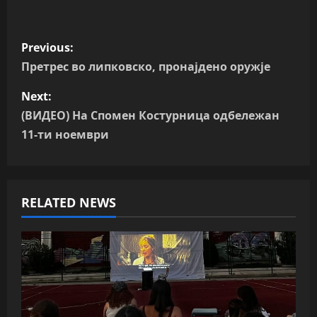
P
Previous:
o
Претрес во липковско, пронајдено оружје
s
Next:
(ВИДЕО) На Спомен Костурница одбележан
t
11-ти ноември
n
a
RELATED NEWS
v
i
g
a