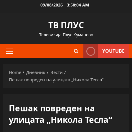
Skip
09/08/2026
3:50:05 AM
to
content
ТВ ПЛУС
Телевизија Плус Куманово
YOUTUBE
Primary
Menu
Home
Дневник
Вести
Пешак повреден на улицата „Никола Тесла“
Пешак повреден на
улицата „Никола Тесла“