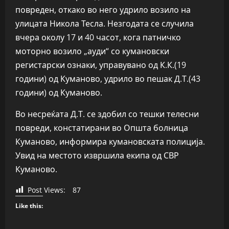
повреден, откако во него удрило возило на
улицата Никола Тесла. Незгодата се случила
вчера околу 17 и 40 часот, кога патничко
моторно возило „ауди“ со кумановски
регистарски ознаки, управувано од К.К.(19
години) од Куманово, удрило во пешак Д.Т.(43
години) од Куманово.
Во несреќата Д.Т. се здобил со тешки телесни
повреди, констатирани во Општа болница
Куманово, информира кумановската полиција.
Увид на местото извршила екипа од СВР
Куманово.
Post Views:
87
Like this: