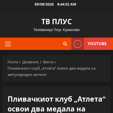
Skip
09/08/2026
8:44:53 AM
to
content
ТВ ПЛУС
Телевизија Плус Куманово
YOUTUBE
Primary
Menu
Home
Дневник
Вести
Пливачкиот клуб „Атлета“ освои два медала на
меѓународен митинг
Пливачкиот клуб „Атлета“
освои два медала на