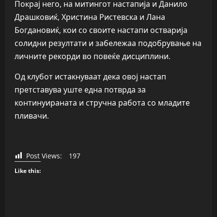
Покрај него, на митингот настапија и Данило
Драшковиќ, Христина Ристевска и Лана
Богдановиќ, кои со своите настапи остварија
солидни резултати и забележаа подобрување на
личните рекорди во повеќе дисциплини.
Од клубот истакнуваат дека овој настап
претставува уште една потврда за
континуираната и стручна работа со младите
пливачи.
Post Views:
197
Like this: