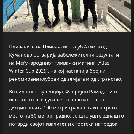
Пливачите на Пливачкиот клуб Атлета од
Куманово остварија забележителни резултати
на Меѓународниот пливачки митинг „Atlas
Winter Cup 2025“, на кој настапија бројни
реномирани клубови од земјата и од странство.
Во силна конкуренција, Флоријон Рамадани се
истакна со освојување на прво место на
дисциплината 100 метри градно, како и трето
место на 50 метри градно, со што уште еднаш го
потврди својот квалитет и спортски напредок.