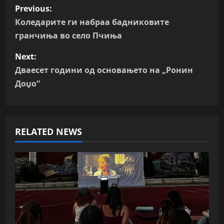
P
Previous:
o
Коледарите ги набраа бадниковите
гранчиња во село Пчиња
s
Next:
t
Дваесет години од основањето на „Ронин
n
Доџо“
a
v
RELATED NEWS
i
g
a
t