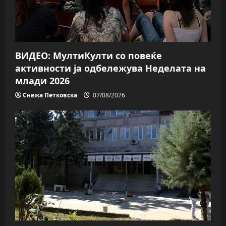
i
o
n
ВИДЕО: МултиКулти со повеќе
активности ја одбележува Неделата на
млади 2026
Снежа Петковска
07/08/2026