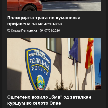
Полицијата трага пo кумановка
пријавена за исчезната
Снежа Петковска
07/08/2026
Оштетено возило „бмв“ од заталкан
куршум во селото Опае