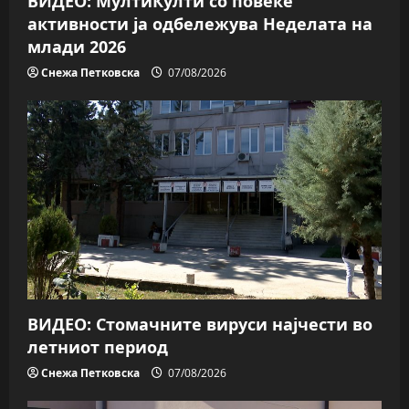
ВИДЕО: МултиКулти со повеќе
n
активности ја одбележува Неделата на
млади 2026
Снежа Петковска
07/08/2026
ВИДЕО: Стомачните вируси најчести во
летниот период
Снежа Петковска
07/08/2026