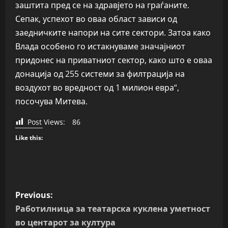
заштита пред се на здравјето на граѓаните.
Сепак, успехот во оваа област зависи од
заедничките напори на сите сектори. Затоа како
Влада особено го истакнуваме значајниот
придонес на приватниот сектор, како што е оваа
донација од 255 системи за филтрација на
воздухот во вредност од 1 милион евра“,
посочува Митева.
Post Views:
86
Like this:
P
Previous:
o
Работилница за театарска куклена уметност
во центарот за култура