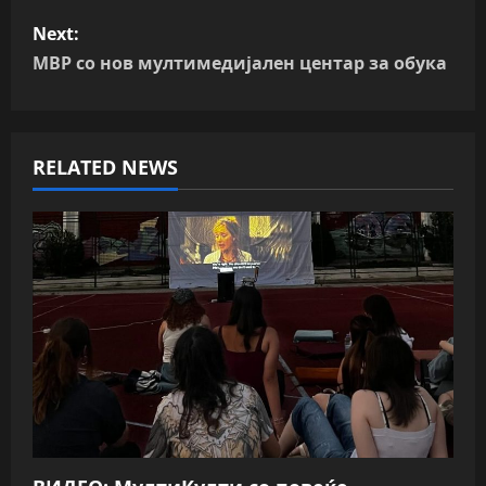
s
Next:
t
МВР со нов мултимедијален центар за обука
n
a
RELATED NEWS
v
i
g
a
t
i
o