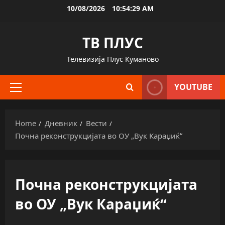
Skip
10/08/2026
10:54:30 AM
to
content
ТВ ПЛУС
Телевизија Плус Куманово
YOUTUBE
Primary
Menu
Home
Дневник
Вести
Почна реконструкцијата во ОУ „Вук Караџиќ“
Почна реконструкцијата
во ОУ „Вук Караџиќ“