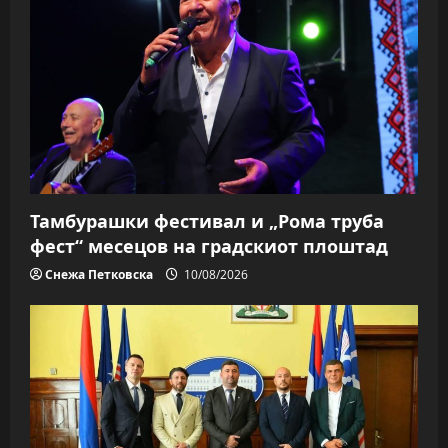
g
a
t
i
o
n
Тамбурашки фестивал и „Рома труба
фест“ месецов на градскиот плоштад
Снежа Петковска
10/08/2026