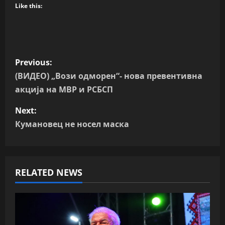
Like this:
P
Previous:
o
(ВИДЕО) „Вози одморен“- нова превентивна
акција на МВР и РСБСП
s
Next:
t
Кумановец не носел маска
n
a
RELATED NEWS
v
i