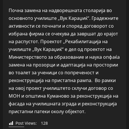
Почна замена на надворешната столарија во
основното училиште „Вук Караџиќ“. Градежните
активности се почнати и според договорот со
избрана фирма се очекува да завршат до крајот
на распустот. Проектот „Рехабилитација на
училиште „Вук Караџиќ“ е дел од проектот на
Министерството за образование и наука опфаќа
замена на прозорци и адаптација на простории
во тоалет за ученици со попреченост и
реконструкција на пристапна рампа. Во рамки
на овој проект училиштето склучи договор со
МОН и општина Куманово за реконструкција на
фасада на училишната зграда и реконструкција
пристапни патеки околу објектот.
Post Views:
128