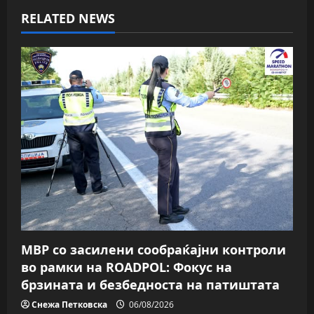
i
RELATED NEWS
g
a
t
i
o
n
МВР со засилени сообраќајни контроли
во рамки на ROADPOL: Фокус на
брзината и безбедноста на патиштата
Снежа Петковска
06/08/2026