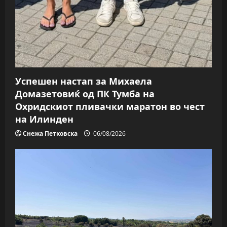
Успешен настап за Михаела
Домазетовиќ од ПК Тумба на
Охридскиот пливачки маратон во чест
на Илинден
Снежа Петковска
06/08/2026