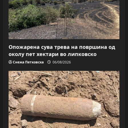
Опожарена сува трева на површина од
околу пет хектари во липковско
Снежа Петковска
06/08/2026