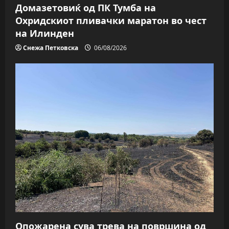
Домазетовиќ од ПК Тумба на
Охридскиот пливачки маратон во чест
на Илинден
Снежа Петковска
06/08/2026
Опожарена сува трева на површина од