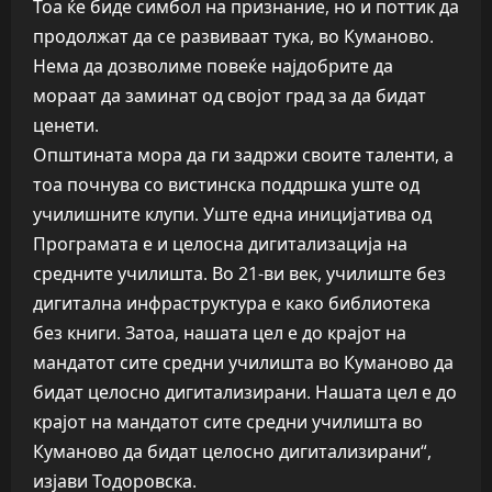
Тоа ќе биде симбол на признание, но и поттик да
продолжат да се развиваат тука, во Куманово.
Нема да дозволиме повеќе најдобрите да
мораат да заминат од својот град за да бидат
ценети.
Општината мора да ги задржи своите таленти, а
тоа почнува со вистинска поддршка уште од
училишните клупи. Уште една иницијатива од
Програмата е и целосна дигитализација на
средните училишта. Во 21-ви век, училиште без
дигитална инфраструктура е како библиотека
без книги. Затоа, нашата цел е до крајот на
мандатот сите средни училишта во Куманово да
бидат целосно дигитализирани. Нашата цел е до
крајот на мандатот сите средни училишта во
Куманово да бидат целосно дигитализирани“,
изјави Тодоровска.