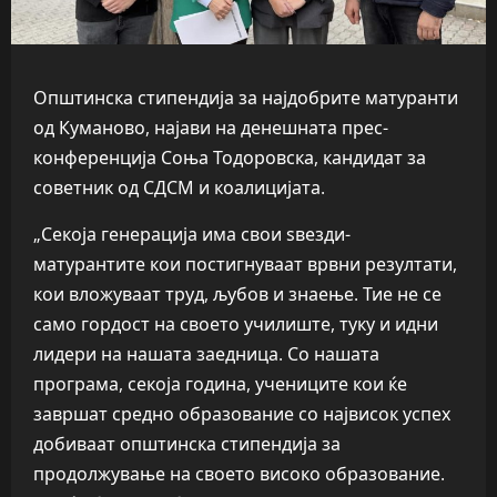
Општинска стипендија за најдобрите матуранти
од Куманово, најави на денешната прес-
конференција Соња Тодоровска, кандидат за
советник од СДСМ и коалицијата.
„Секоја генерација има свои ѕвезди-
матурантите кои постигнуваат врвни резултати,
кои вложуваат труд, љубов и знаење. Тие не се
само гордост на своето училиште, туку и идни
лидери на нашата заедница. Со нашата
програма, секоја година, учениците кои ќе
завршат средно образование со највисок успех
добиваат општинска стипендија за
продолжување на своето високо образование.