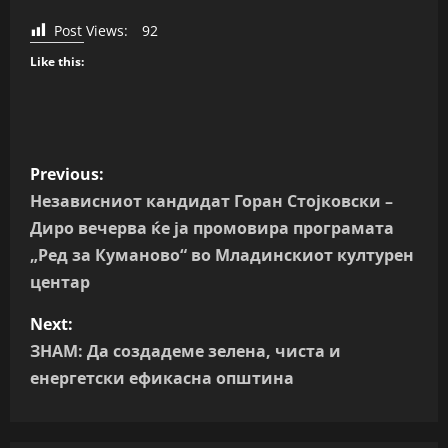
Post Views:
92
Like this:
P
Previous:
o
Независниот кандидат Горан Стојковски –
Диро вечерва ќе ја промовира програмата
s
„Ред за Куманово“ во Младинскиот културен
t
центар
n
Next:
ЗНАМ: Да создадеме зелена, чиста и
a
енергетски ефикасна општина
v