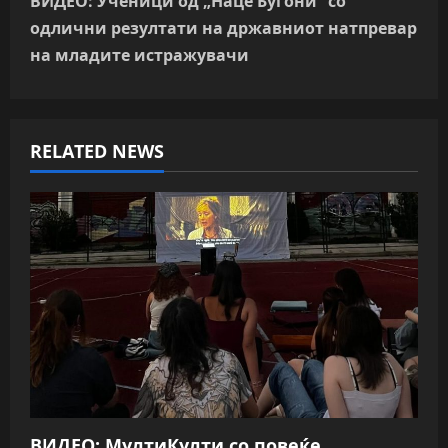
ВИДЕО: Ученици од „Наце Буѓони“ со
n
одлични резултати на државниот натпревар
на младите истражувачи
a
v
RELATED NEWS
i
g
a
t
i
o
n
ВИДЕО: МултиКулти со повеќе