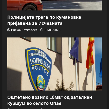
Полицијата трага пo кумановка
пријавена за исчезната
Снежа Петковска
07/08/2026
Оштетено возило „бмв“ од заталкан
куршум во селото Опае