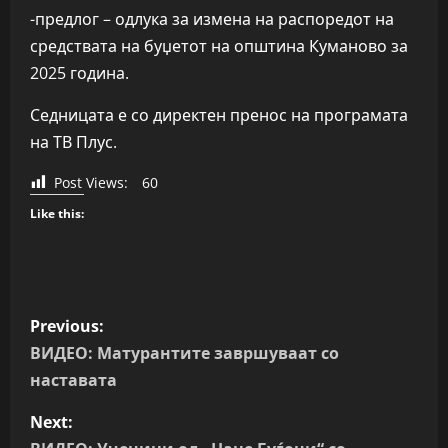
-предлог – одлука за измена на распоредот на
средствата на буџетот на општина Куманово за
2025 година.
Седницата е со директен пренос на програмата
на ТВ Плус.
Post Views:
60
Like this:
P
Previous:
o
ВИДЕО: Матурантите завршуваат со
наставата
s
Next:
t