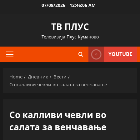
Skip
07/08/2026
12:46:07 AM
to
content
ТВ ПЛУС
Телевизија Плус Куманово
YOUTUBE
Primary
Menu
Home
Дневник
Вести
Со калливи чевли во салата за венчавање
Со калливи чевли во
салата за венчавање