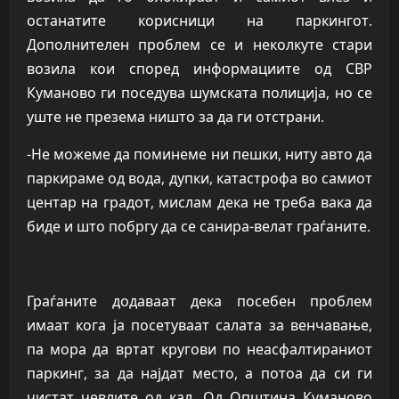
останатите корисници на паркингот.
Дополнителен проблем се и неколкуте стари
возила кои според информациите од СВР
Куманово ги поседува шумската полиција, но се
уште не презема ништо за да ги отстрани.
-Не можеме да поминеме ни пешки, ниту авто да
паркираме од вода, дупки, катастрофа во самиот
центар на градот, мислам дека не треба вака да
биде и што побргу да се санира-велат граѓаните.
Граѓаните додаваат дека посебен проблем
имаат кога ја посетуваат салата за венчавање,
па мора да вртат кругови по неасфалтираниот
паркинг, за да најдат место, а потоа да си ги
чистат чевлите од кал. Од Општина Куманово