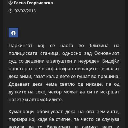
Елена Георгиевска
02/02/2016
Паркингот кој се наоѓа во близина на
полициската станица, односно зад Основниот
суд, со децении е запуштен и неуреден. Бидејќи
просторот не е асфалтиран пешаците се жалат
дека зими, газат кал, а лете се гушат во прашина.
Додаваат дека нема светло од никаде, па од
дупките на секој чекор можат да си ги искршат
нозете и автомобилите.
Кумановци обвинуваат дека на ова земјиште,
паркира кој каде ќе стигне, па често се случува
возила да го блокираат и самиот влез и