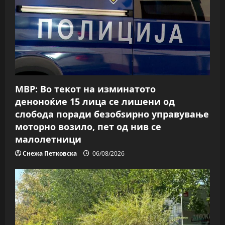
МВР: Во текот на изминатото
деноноќие 15 лица се лишени од
слобода поради безобѕирно управување
моторно возило, пет од нив се
малолетници
Снежа Петковска
06/08/2026