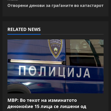
t
Отворени денови за граѓаните во катастарот
n
a
RELATED NEWS
v
i
g
a
t
i
o
МВР: Во текот на изминатото
n
деноноќие 15 лица се лишени од