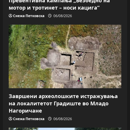
Превентивна кампања „Безбедно на
мотор и тротинет – носи кацига“
Снежа Петковска
06/08/2026
Завршени археолошките истражувања
на локалитетот Градиште во Младо
Нагоричане
Снежа Петковска
06/08/2026