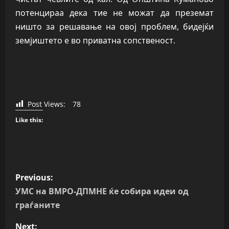
потенцираа дека тие не можат да преземат
ништо за решавање на овој проблем, бидејќи
земјиштето е во приватна сопственост.
Post Views:
78
Like this:
P
Previous:
o
УМС на ВМРО-ДПМНЕ ќе собира идеи од
граѓаните
s
Next: