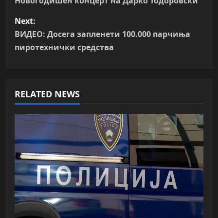
o
Новогодишен концерт на Дарко Тодоровски
s
Next:
ВИДЕО: Досега запленети 100.000 парчиња
t
пиротехнички средства
n
a
RELATED NEWS
v
i
g
a
t
i