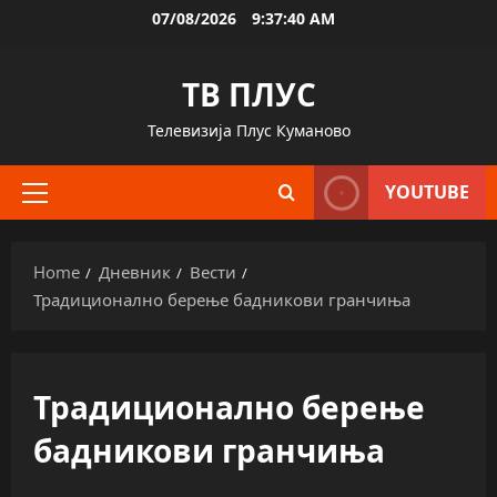
Skip
07/08/2026
9:37:40 AM
to
content
ТВ ПЛУС
Телевизија Плус Куманово
YOUTUBE
Primary
Menu
Home
Дневник
Вести
Традиционално берење бадникови гранчиња
Традиционално берење
бадникови гранчиња