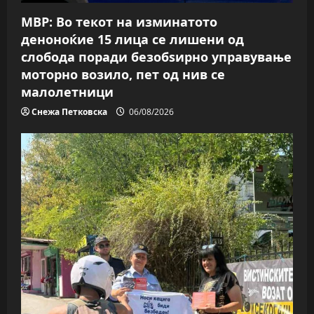
o
МВР: Во текот на изминатото
n
деноноќие 15 лица се лишени од
слобода поради безобѕирно управување
моторно возило, пет од нив се
малолетници
Снежа Петковска
06/08/2026