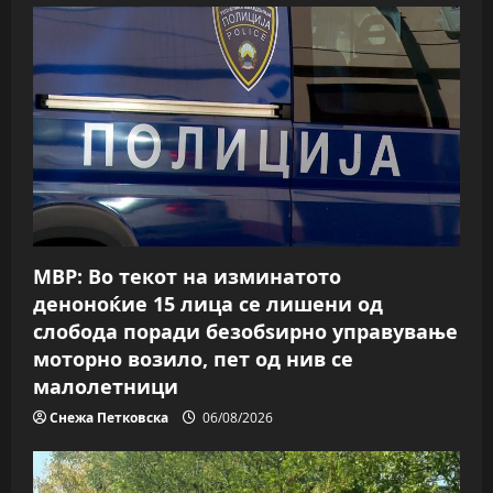
МВР: Во текот на изминатото
деноноќие 15 лица се лишени од
слобода поради безобѕирно управување
моторно возило, пет од нив се
малолетници
Снежа Петковска
06/08/2026