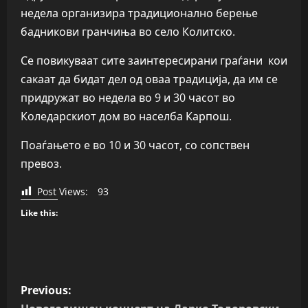
недела организира традиционално берење
бадникови гранчиња во село Колитско.
Се повикуваат сите заинтересирани граѓани кои
сакаат да бидат дел од оваа традиција, да им се
придружат во недела во 9 и 30 часот во
Коледарскиот дом во населба Карпош.
Поаѓањето е во 10 и 30 часот, со сопствен
превоз.
Post Views:
93
Like this:
P
Previous: