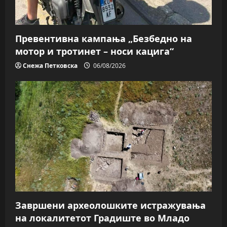
Превентивна кампања „Безбедно на
мотор и тротинет – носи кацига“
Снежа Петковска
06/08/2026
Завршени археолошките истражувања
на локалитетот Градиште во Младо