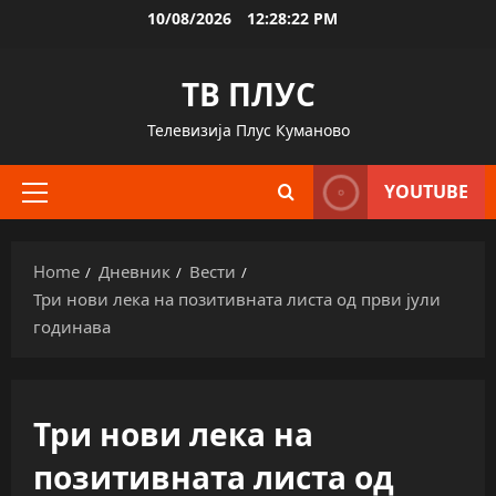
Skip
10/08/2026
12:28:23 PM
to
content
ТВ ПЛУС
Телевизија Плус Куманово
YOUTUBE
Primary
Menu
Home
Дневник
Вести
Три нови лека на позитивната листа од први јули
годинава
Три нови лека на
позитивната листа од