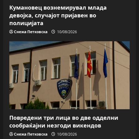
n
Кумановец вознемирувал млада
девојка, случајот пријавен во
полицијата
Снежа Петковска
10/08/2026
Повредени три лица во две одделни
сообраќајни незгоди викендов
Снежа Петковска
10/08/2026