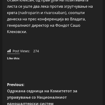
Освен клексан, од први јули на позитивната
листа се уште два лека против згрутчување на
крвта (nadroparin и rivaroxaban), соопшти
денеска на прес-конференција во Владата,
генералниот директор на Фондот Сашо
Клековски.
Post Views:
274
Like this:
P
Previous:
o
Одржана седница на Комитетот за
управување со Националниот
s
едношалтерски систем