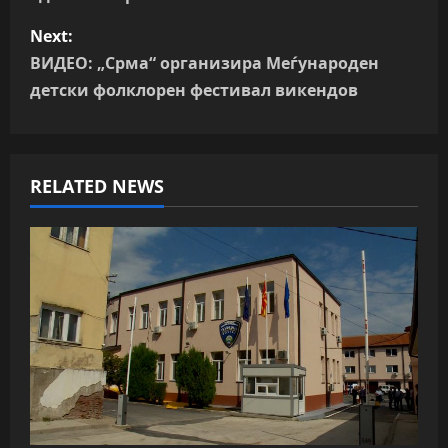
t
Next:
n
ВИДЕО: „Срма“ организира Меѓународен
детски фолклорен фестивал викендов
a
v
RELATED NEWS
i
g
a
t
i
o