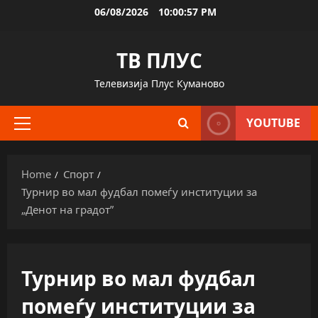
Skip
06/08/2026
10:00:58 PM
to
content
ТВ ПЛУС
Телевизија Плус Куманово
YOUTUBE
Primary
Menu
Home
Спорт
Турнир во мал фудбал помеѓу институции за
„Денот на градот”
Турнир во мал фудбал
помеѓу институции за