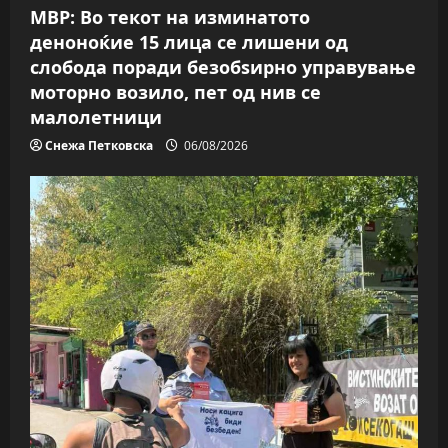
МВР: Во текот на изминатото
деноноќие 15 лица се лишени од
слобода поради безобѕирно управување
моторно возило, пет од нив се
малолетници
Снежа Петковска
06/08/2026