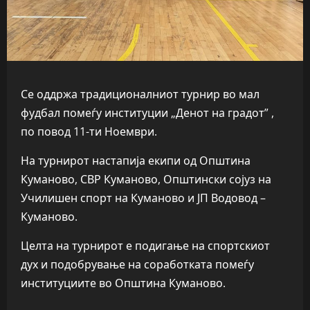
Се оддржа традиционалниот турнир во мал
фудбал помеѓу институции „Денот на градот” ,
по повод 11-ти Ноември.
На турнирот настапија екипи од Општина
Куманово, СВР Куманово, Општински сојуз на
Училишен спорт на Куманово и ЈП Водовод –
Куманово.
Целта на турнирот е подигање на спортскиот
дух и подобрување на соработката помеѓу
институциите во Општина Куманово.