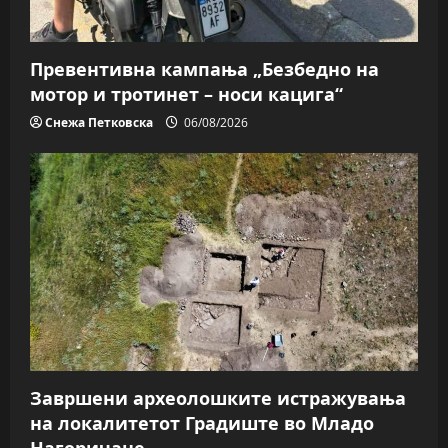
Превентивна кампања „Безбедно на
мотор и тротинет – носи кацига“
Снежа Петковска
06/08/2026
Завршени археолошките истражувања
на локалитетот Градиште во Младо