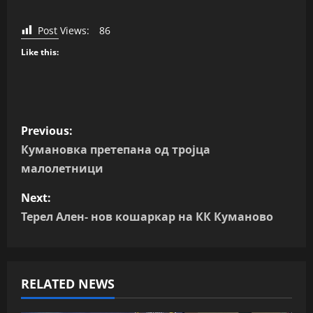
Post Views:
86
Like this:
P
Previous:
o
Кумановка претепана од тројца
малолетници
s
Next:
t
Терел Ален- нов кошаркар на КК Куманово
n
a
RELATED NEWS
v