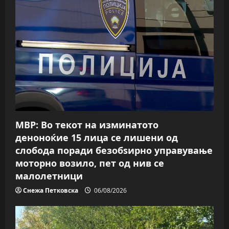
i
g
a
t
i
o
МВР: Во текот на изминатото
n
деноноќие 15 лица се лишени од
слобода поради безобѕирно управување
моторно возило, пет од нив се
малолетници
Снежа Петковска
06/08/2026